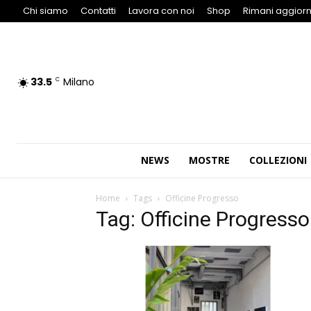
Chi siamo
Contatti
Lavora con noi
Shop
Rimani aggiorn
33.5
Milano
C
NEWS
MOSTRE
COLLEZIONI
Home
Tags
Officine Progresso
Tag: Officine Progresso