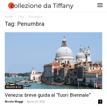
Home
Tags
Penumbra
Tag: Penumbra
Mostre & Co.
Venezia: breve guida al “fuori Biennale”
Nicola Maggi
-
Aprile 23, 2022
0