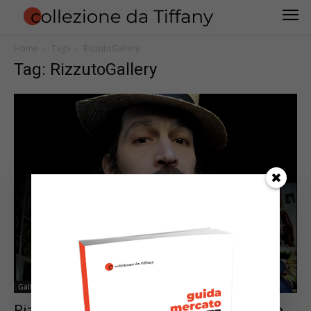
Home
Tags
RizzutoGallery
Tag: RizzutoGallery
Gallerie d'Arte
RizzutoGallery rappresenta Luigi Presicce