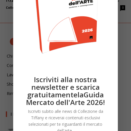
Collezione da Tiffany
-
Giugno 30, 2023
0
Chi siamo
Contatti
Lavora con noi
Iscriviti alla nostra
Shop
newsletter e scarica
gratuitamentelaGuida
Rimani aggiornato!
Mercato dell'Arte 2026!
Iscriviti subito alle news di Collezione da
I LIBRI DI CDT
Tiffany e riceverai contenuti esclusivi
selezionati per te riguardanti il mercato
dell'arte.