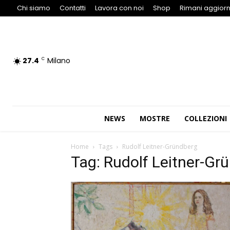
Chi siamo
Contatti
Lavora con noi
Shop
Rimani aggiorn
27.4
Milano
C
NEWS
MOSTRE
COLLEZIONI
Home
Tags
Rudolf Leitner-Gründberg
Tag: Rudolf Leitner-Gr