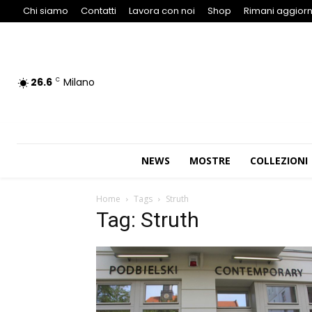
Chi siamo
Contatti
Lavora con noi
Shop
Rimani aggiorn
26.6
Milano
C
NEWS
MOSTRE
COLLEZIONI
Home
Tags
Struth
Tag: Struth