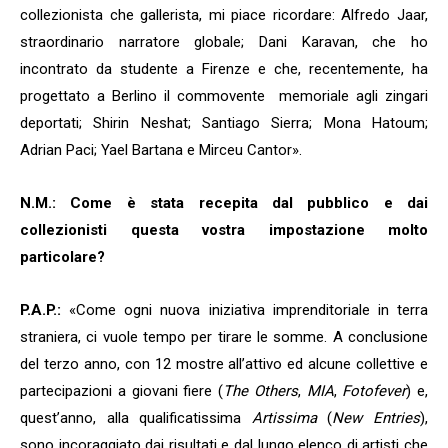
collezionista che gallerista, mi piace ricordare: Alfredo Jaar,
straordinario narratore globale; Dani Karavan, che ho
incontrato da studente a Firenze e che, recentemente, ha
progettato a Berlino il commovente memoriale agli zingari
deportati; Shirin Neshat; Santiago Sierra; Mona Hatoum;
Adrian Paci; Yael Bartana e Mirceu Cantor».
N.M.: Come è stata recepita dal pubblico e dai
collezionisti questa vostra impostazione molto
particolare?
P.A.P.:
«Come ogni nuova iniziativa imprenditoriale in terra
straniera, ci vuole tempo per tirare le somme. A conclusione
del terzo anno, con 12 mostre all’attivo ed alcune collettive e
partecipazioni a giovani fiere (
The Others
,
MIA
,
Fotofever
) e,
quest’anno, alla qualificatissima
Artissima
(
New Entries
),
sono incoraggiato dai risultati e dal lungo elenco di artisti che