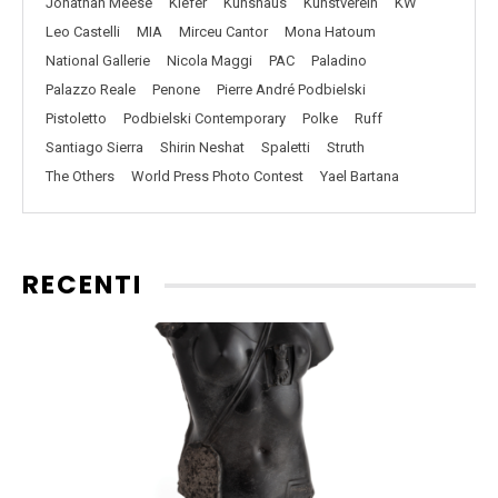
Jonathan Meese
Kiefer
Kunshaus
Kunstverein
KW
Leo Castelli
MIA
Mirceu Cantor
Mona Hatoum
National Gallerie
Nicola Maggi
PAC
Paladino
Palazzo Reale
Penone
Pierre André Podbielski
Pistoletto
Podbielski Contemporary
Polke
Ruff
Santiago Sierra
Shirin Neshat
Spaletti
Struth
The Others
World Press Photo Contest
Yael Bartana
RECENTI