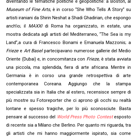
diventando le tematiche politiche e geopolitiche: a Boston, al
Museum of Fine Arts
, è in corso “She Who Tells A Story” su
artisti iraniani da Shirin Neshat a Shadi Ghadirian, che espongo
anch’io; il
MAXXI
di Roma ha organizzato, in estate, una
mostra dedicata agli artisti del Mediterraneo, “The Sea is my
Land”,a cura di Francesco Bonami e Emanuela Mazzonis; a
Frieze
e
Art Basel
partecipavano numerose gallerie del Medio
Oriente (Dubai) e, in concomitanza con
Frieze
, è stata avviata
una piccola, ma splendida, fiera di arte africana. Mentre in
Germania è in corso una grande retrospettiva di arte
contemporanea Coreana. Aggiungo che la stampa
specializzata sia in Italia che al estero, recensisce sempre di
più mostre su Fotoreporter che ci aprono gli occhi su realtà
lontane e spesso tragiche, per lo più sconosciute. Basta
pensare al successo del
World Press Photo Contest
esposto
di recente sia a Milano che Berlino. Per quanto mi riguarda, tra
gli artisti che mi hanno maggiormente ispirato, sia come