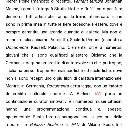
Kiefer, Polke (mancato di recente), l’
enfant terrible
Jonathan
Meese, i grandi fotografi Struth, Hofer e Ruff, tanto per fare
dei nomi. Tutti artisti che fanno da traino al mercato e che
sono in prima linea in tutte le fiere tedesche e estere, dove è
sempre garantita una grande quantità di gallerie. Ma non di
meno in Italia abbiamo Pistoletto, Spaletti, Penone (esposto a
Documenta
, Kassel), Paladino, Clemente, oltre a numerosi
giovani che si sono qualificati all’estero. Diciamo che la
Germania, oggi, ha un credito di autorevolezza che, purtroppo,
l’Italia ha perso: troppe Biennali caotiche ed ecclettiche, dove
non si sono recepiti uno o più filoni di caratura internazionale.
Mentre, in Germania,
Documenta
detta legge, con un indotto
di credito culturale enorme. A Berlino,
KW
porta in
continuazione curatori innovativi e i numerosi musei cittadini
hanno una programmazione continua e, spesso,
sperimentale. Basta fare un paragone con la gestione delle
mostre a
Palazzo Reale
o al
PAC
di Milano. Ecco, lì il