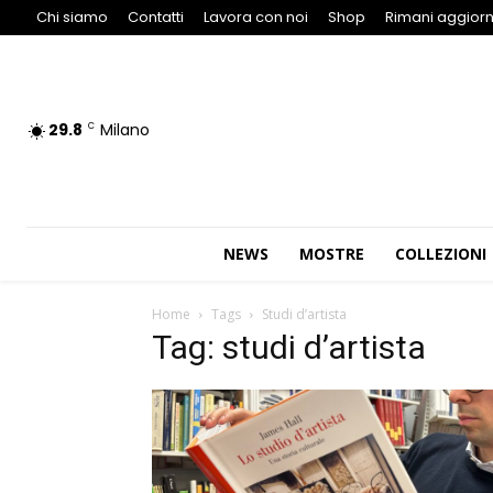
Chi siamo
Contatti
Lavora con noi
Shop
Rimani aggiorn
29.8
Milano
C
NEWS
MOSTRE
COLLEZIONI
Home
Tags
Studi d’artista
Tag: studi d’artista