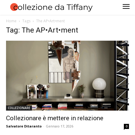
Home
Tags
The AP•Art•ment
Tag: The AP•Art•ment
COLLEZIONARE
Collezionare è mettere in relazione
Salvatore Ditaranto
-
Gennaio 17, 2026
0