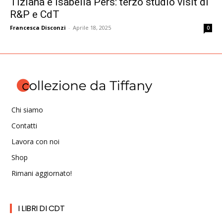
Tiziana e Isabella Pers: terzo studio visit di
R&P e CdT
Francesca Disconzi
-
Aprile 18, 2025
0
Chi siamo
Contatti
Lavora con noi
Shop
Rimani aggiornato!
I LIBRI DI CDT