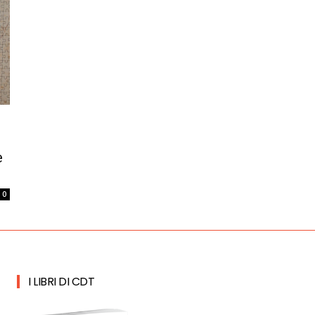
i
e
0
I LIBRI DI CDT