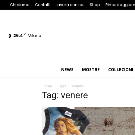
Chi siamo
Contatti
Lavora con noi
Shop
Rimani aggiorn
26.4
Milano
C
NEWS
MOSTRE
COLLEZIONI
Home
Tags
Venere
Tag: venere