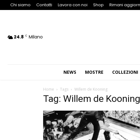
Chi siamo
Contatti
Lavora con noi
Shop
Rimani aggiorn
24.8
Milano
C
NEWS
MOSTRE
COLLEZIONI
Home
Tags
Willem de Kooning
Tag: Willem de Koonin