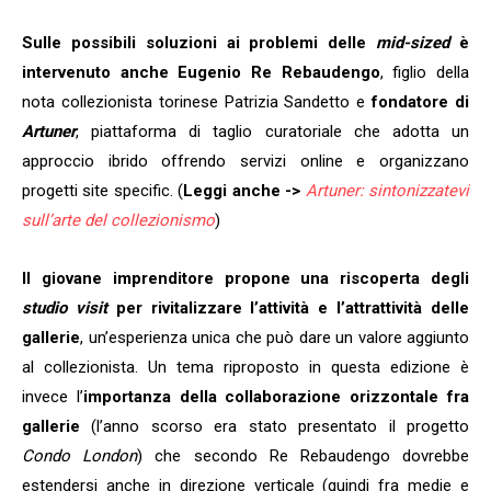
Sono un
Sulle possibili soluzioni ai problemi delle
mid-sized
è
collezionista
intervenuto anche Eugenio Re Rebaudengo
, figlio della
Si
nota collezionista torinese Patrizia Sandetto e
fondatore di
No
Artuner
, piattaforma di taglio curatoriale che adotta un
approccio ibrido offrendo servizi online e organizzano
ISCRIVITI!
progetti site specific. (
Leggi anche ->
Artuner: sintonizzatevi
sull’arte del collezionismo
)
Il giovane imprenditore propone una riscoperta degli
studio visit
per rivitalizzare l’attività e l’attrattività delle
gallerie
, un’esperienza unica che può dare un valore aggiunto
al collezionista. Un tema riproposto in questa edizione è
invece l’
importanza della collaborazione orizzontale fra
gallerie
(l’anno scorso era stato presentato il progetto
Condo London
) che secondo Re Rebaudengo dovrebbe
estendersi anche in direzione verticale (quindi fra medie e