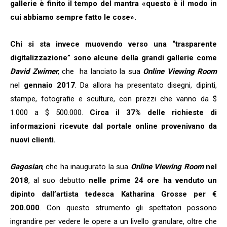
gallerie è finito il tempo del mantra «questo è il modo in
cui abbiamo sempre fatto le cose».
Chi si sta invece muovendo verso una “trasparente
digitalizzazione” sono alcune della grandi gallerie come
David Zwirner
, che ha lanciato la sua
Online Viewing Room
nel
gennaio 2017
. Da allora ha presentato disegni, dipinti,
stampe, fotografie e sculture, con prezzi che vanno da $
1.000 a $ 500.000.
Circa il 37% delle richieste di
informazioni ricevute dal portale online provenivano da
nuovi clienti.
Gagosian
, che ha inaugurato la sua
Online Viewing Room
nel
2018
, al suo debutto
nelle prime 24 ore ha venduto un
dipinto dall’artista tedesca Katharina Grosse per €
Iscriviti alla nostra
200.000
. Con questo strumento gli spettatori possono
newsletter e scarica
ingrandire per vedere le opere a un livello granulare, oltre che