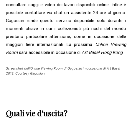
gratuitamentelaGuida
consultare saggi e video dei lavori disponibili online. Infine è
Mercato dell'Arte 2026!
possibile contattare via chat un assistente 24 ore al giorno.
Iscriviti subito alle news di Collezione da
Gagosian rende questo servizio disponibile solo durante i
Tiffany e riceverai contenuti esclusivi
momenti chiave in cui i collezionisti più ricchi del mondo
selezionati per te riguardanti il mercato
prestano particolare attenzione, come in occasione delle
dell'arte.
maggiori fiere internazionali. La prossima
Online Viewing
Completa il form e potrai scaricare subito
gratuitamente la nuova Guida Mercato
Room
sarà accessibile in occasione di
Art Basel Hong Kong
.
dell'Arte 2026!
Screenshot dell’Online Viewing Room di Gagosian in occasione di Art Basel
2018. Courtesy Gagosian.
Quali vie d’uscita?