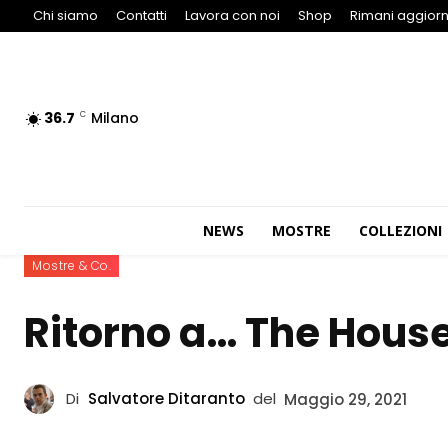
Chi siamo
Contatti
Lavora con noi
Shop
Rimani aggiorn
36.7
Milano
C
NEWS
MOSTRE
COLLEZIONI
Mostre & Co.
Ritorno a… The Hous
Di
Salvatore Ditaranto
del
Maggio 29, 2021