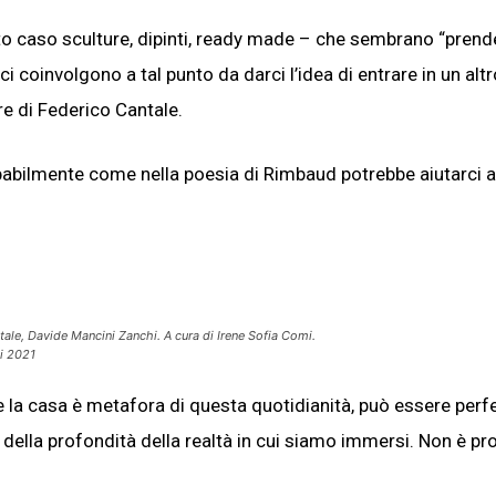
to caso sculture, dipinti, ready made – che sembrano “prende
 coinvolgono a tal punto da darci l’idea di entrare in un altr
 di Federico Cantale.
probabilmente come nella poesia di Rimbaud potrebbe aiutarci a
tale, Davide Mancini Zanchi. A cura di Irene Sofia Comi.
i 2021
la casa è metafora di questa quotidianità, può essere perfe
ri della profondità della realtà in cui siamo immersi. Non è pr