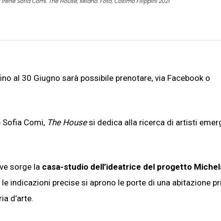
 Irene Sofia Comi. The House, Milano. Foto, Cosimo Filippini 2021
 fino al 30 Giugno sarà possibile prenotare, via Facebook o
e Sofia Comi,
The House
si dedica alla ricerca di artisti emer
ove sorge la
casa-studio dell’ideatrice del progetto Michel
e le indicazioni precise si aprono le porte di una abitazione pr
ia d’arte.