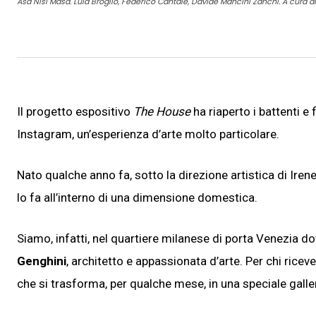
Asa Nisi Masa. Lula Broglio, Federico Cantale, Davide Mancini Zanchi. A cura di
Il progetto espositivo
The House
ha riaperto i battenti e
Instagram, un’esperienza d’arte molto particolare.
Nato qualche anno fa, sotto la direzione artistica di Iren
lo fa all’interno di una dimensione domestica.
Siamo, infatti, nel quartiere milanese di porta Venezia d
Genghini
, architetto e appassionata d’arte. Per chi ricev
che si trasforma, per qualche mese, in una speciale galler