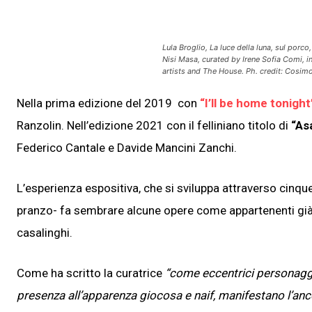
Lula Broglio,
La luce della luna, sul porco
Nisi Masa
, curated by Irene Sofia Comi, i
artists and The House. Ph. credit: Cosimo 
Nella prima edizione del 2019 con
“I’ll be home tonight
Ranzolin. Nell’edizione 2021 con il felliniano titolo di
“As
Federico Cantale e Davide Mancini Zanchi.
L’esperienza espositiva, che si sviluppa attraverso cinq
pranzo- fa sembrare alcune opere come appartenenti già a
casalinghi.
Come ha scritto la curatrice
“come eccentrici personaggi 
presenza all’apparenza giocosa e naif, manifestano l’ances