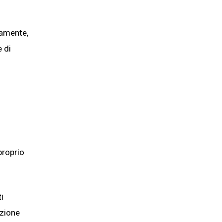
vamente,
e di
proprio
i
izione