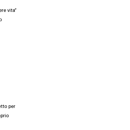
re vita”
o
tto per
oprio