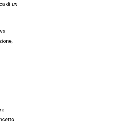
ca di
un
ove
zione,
re
oncetto