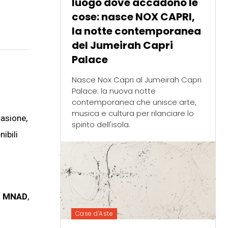
luogo dove accadono le
cose: nasce NOX CAPRI,
la notte contemporanea
del Jumeirah Capri
Palace
Nasce Nox Capri al Jumeirah Capri
Palace: la nuova notte
contemporanea che unisce arte,
musica e cultura per rilanciare lo
casione,
spirito dell'isola.
ibili
on MNAD
,
Case d'Aste