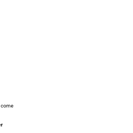
e, come
er