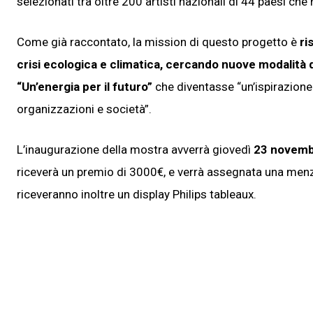
selezionati tra oltre 200 artisti nazionali di 44 paesi ch
Come già raccontato, la mission di questo progetto è
ri
crisi ecologica e climatica, cercando nuove modalità 
“Un’energia per il futuro”
che diventasse “un’ispirazione 
organizzazioni e società”.
L’inaugurazione della mostra avverrà giovedì
23 novembr
riceverà un premio di 3000€, e verrà assegnata una menzion
riceveranno inoltre un display Philips tableaux.