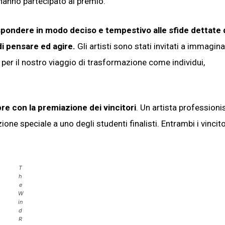
e hanno partecipato al premio.
spondere in modo deciso e tempestivo alle sfide dettate 
di pensare ed agire.
Gli artisti sono stati invitati a immagin
per il nostro viaggio di trasformazione come individui,
e con la premiazione dei vincitori
. Un artista professioni
e speciale a uno degli studenti finalisti. Entrambi i vincito
T
h
e
W
in
d
R