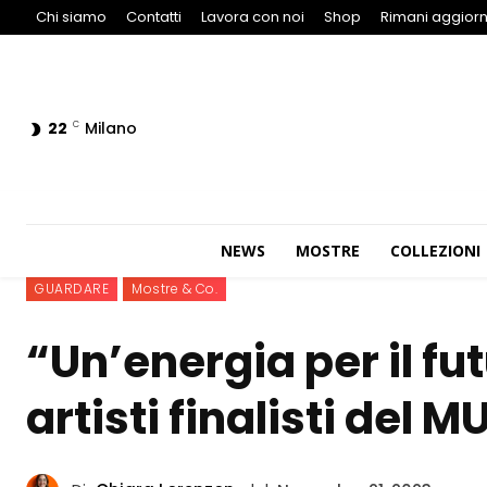
Chi siamo
Contatti
Lavora con noi
Shop
Rimani aggiorn
22
Milano
C
NEWS
MOSTRE
COLLEZIONI
GUARDARE
Mostre & Co.
“Un’energia per il fu
artisti finalisti del 