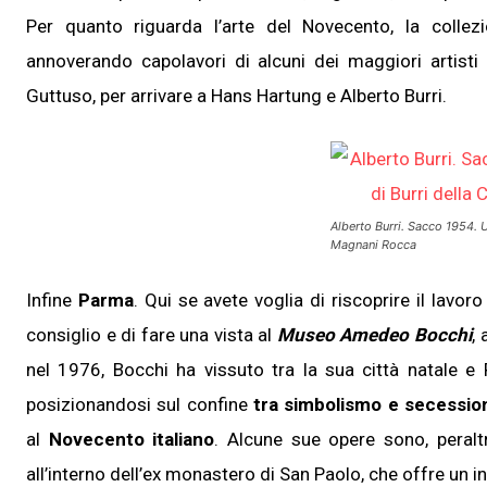
Per quanto riguarda l’arte del Novecento, la collez
annoverando capolavori di alcuni dei maggiori artisti
Guttuso, per arrivare a Hans Hartung e Alberto Burri.
Alberto Burri.
Sacco
1954. U
Magnani Rocca
Infine
Parma
. Qui se avete voglia di riscoprire il lavoro
consiglio e di fare una vista al
Museo Amedeo Bocch
i
,
nel 1976, Bocchi ha vissuto tra la sua città natale e R
posizionandosi sul confine
tra simbolismo e secessio
al
Novecento italiano
. Alcune sue opere sono, peralt
all’interno dell’ex monastero di San Paolo, che offre un 