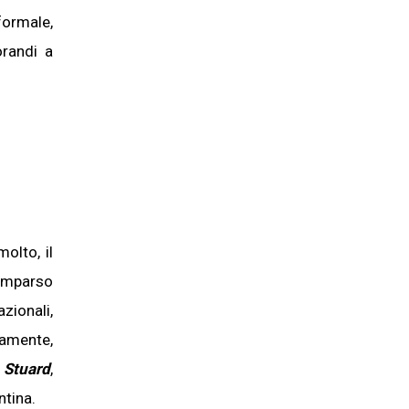
formale,
orandi a
molto, il
comparso
zionali,
amente,
 Stuard
,
ntina.