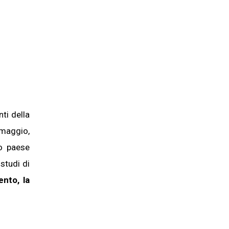
ti della
omaggio,
lo paese
studi di
nto, la