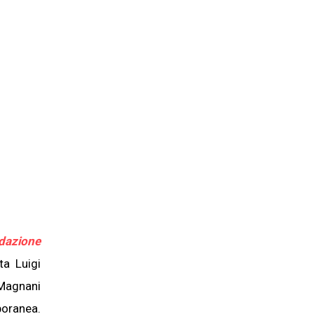
dazione
ta Luigi
 Magnani
poranea.