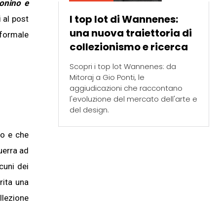
onino e
I top lot di Wannenes:
 al post
una nuova traiettoria di
nformale
collezionismo e ricerca
Scopri i top lot Wannenes: da
Mitoraj a Gio Ponti, le
aggiudicazioni che raccontano
l'evoluzione del mercato dell'arte e
del design.
iffany e
r
olo e che
uerra ad
l'Arte
cuni dei
rita una
llezione