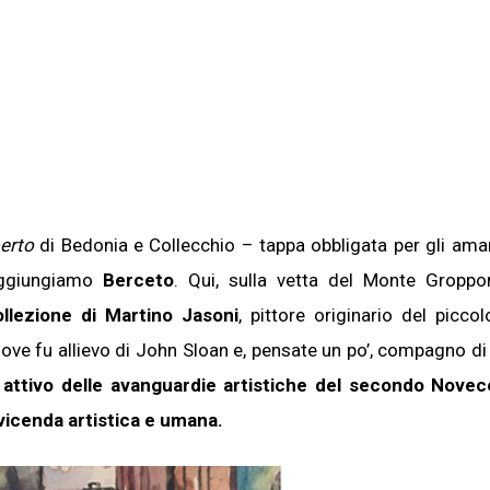
ollezionista
perto
di Bedonia e Collecchio – tappa obbligata per gli aman
raggiungiamo
Berceto
. Qui, sulla vetta del Monte Gropp
ollezione di Martino Jasoni
, pittore originario del picco
ISCRIVITI!
 dove fu allievo di John Sloan e, pensate un po’, compagno di 
ttivo delle avanguardie artistiche del secondo Novece
 vicenda artistica e umana.