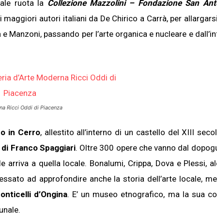
uale ruota la
Collezione Mazzolini – Fondazione San Ant
aggiori autori italiani da De Chirico a Carrà, per allargarsi
e Manzoni, passando per l’arte organica e nucleare e dall’i
Iscriviti alla nostra
newsletter e scarica
gratuitamentelaGuida
Mercato dell'Arte 2026!
rna Ricci Oddi
di Piacenza
Iscriviti subito alle news di Collezione da T
riceverai contenuti esclusivi selezionati pe
ro in Cerro
, allestito all’interno di un castello del XIII sec
te riguardanti il mercato dell'arte.
 di Franco Spaggiari
. Oltre 300 opere che vanno dal dopog
Completa il form e potrai scaricare subito
gratuitamente la nuova Guida Mercato del
arriva a quella locale. Bonalumi, Crippa, Dova e Plessi, al
2026!
ressato ad approfondire anche la storia dell’arte locale, me
onticelli d’Ongina
. E’ un museo etnografico, ma la sua co
unale.