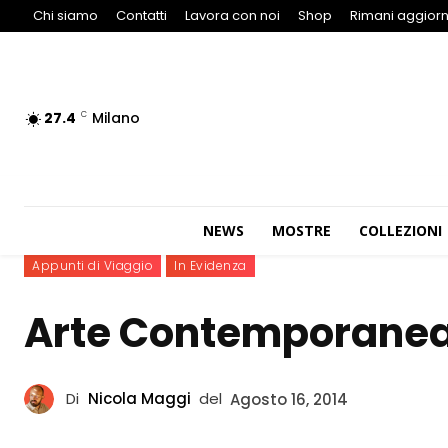
Chi siamo
Contatti
Lavora con noi
Shop
Rimani aggiorn
27.4
Milano
C
NEWS
MOSTRE
COLLEZIONI
Appunti di Viaggio
In Evidenza
Arte Contemporanea
Di
Nicola Maggi
del
Agosto 16, 2014