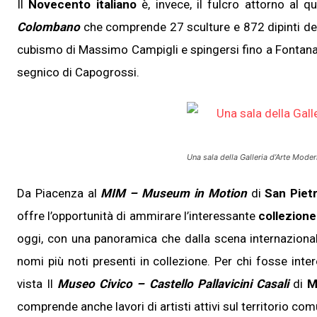
Il
Novecento italiano
è, invece, il fulcro attorno al q
Colombano
che comprende 27 sculture e 872 dipinti dei m
cubismo di Massimo Campigli e spingersi fino a Fontana 
segnico di Capogrossi.
Una sala della
Galleria d’Arte Mode
Da Piacenza al
MIM – Museum in Motion
di
San Piet
offre l’opportunità di ammirare l’interessante
collezione
oggi, con una panoramica che dalla scena internazionale 
nomi più noti presenti in collezione. Per chi fosse inte
vista Il
Museo Civico – Castello Pallavicini Casali
di
M
comprende anche lavori di artisti attivi sul territorio com