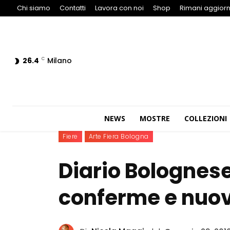
Chi siamo
Contatti
Lavora con noi
Shop
Rimani aggiorn
26.4
Milano
C
NEWS
MOSTRE
COLLEZIONI
Fiere
Arte Fiera Bologna
Diario Bolognese 
conferme e nuov