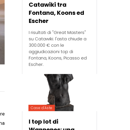
Catawiki tra
Fontana, Koons ed
Escher
I risultati di "Great Masters"
su Catawiki: l'asta chiude a
300.000 € con le
aggiudicazioni top di
Fontana, Koons, Picasso ed
Escher.
Case d'Aste
ere
I top lot di
ma
Wannenes: una