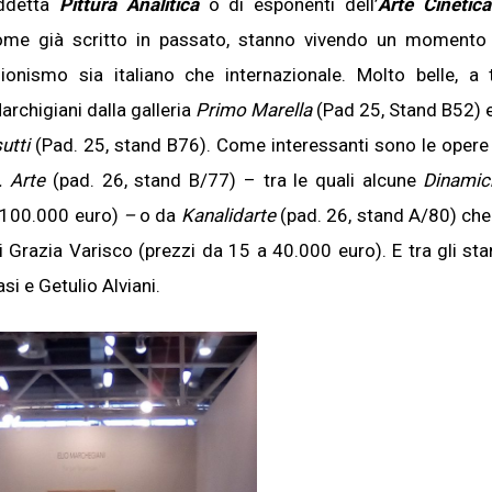
iddetta
Pittura Analitica
o di esponenti dell’
Arte
Cinetic
 come già scritto in passato, stanno vivendo un momento
ionismo sia italiano che internazionale. Molto belle, a 
archigiani dalla galleria
Primo Marella
(Pad 25, Stand B52) 
utti
(Pad. 25, stand B76). Come interessanti sono le opere
 Arte
(pad. 26, stand B/77) – tra le quali alcune
Dinamic
a 100.000 euro)
–
o da
Kanalidarte
(pad. 26, stand A/80)
che
i Grazia Varisco (prezzi da 15 a 40.000 euro). E tra gli st
si e Getulio Alviani.