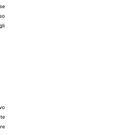
sse
sso
gli
ivo
nte
pre