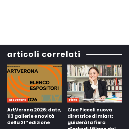
articoli correlati
Art Verona
Fiere
ArtVerona 2026: date,
Cloe Piccoli nuova
113 gallerie e novità
direttrice di miart:
della 21ª edizione
guiderà la fiera
d’arte di Milano dal