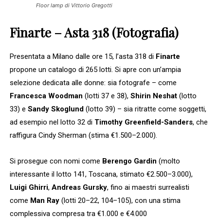
Floor lamp di Vittorio Gregotti
Finarte – Asta 318 (Fotografia)
Presentata a Milano dalle ore 15, l’asta 318 di
Finarte
propone un catalogo di 265 lotti. Si apre con un’ampia
selezione dedicata alle donne: sia fotografe – come
Francesca Woodman
(lotti 37 e 38),
Shirin Neshat
(lotto
33) e
Sandy Skoglund
(lotto 39) – sia ritratte come soggetti,
ad esempio nel lotto 32 di
Timothy Greenfield-Sanders
, che
raffigura Cindy Sherman (stima €1.500–2.000).
Si prosegue con nomi come
Berengo Gardin
(molto
interessante il lotto 141, Toscana, stimato €2.500–3.000),
Luigi Ghirri
,
Andreas Gursky
, fino ai maestri surrealisti
come
Man Ray
(lotti 20–22, 104–105), con una stima
complessiva compresa tra €1.000 e €4.000