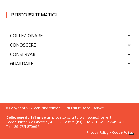
PERCORSI TEMATICI
COLLEZIONARE
CONOSCERE
CONSERVARE
GUARDARE
© Copyright 2021 con-fine edizioni. Tutti i diritti sono riservati
Collezione da Tiffany
è un progetto by arturo srl società benefit
Headquarter: Via Giordani, 4 - 61121 Pesaro (PU) - Italy | P.Iva 02734150416
Tel. +39 0721 870092
Privacy Policy
-
Cookie Policy