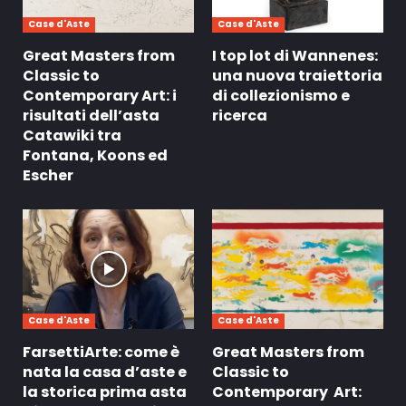
Case d'Aste
Case d'Aste
Great Masters from
I top lot di Wannenes:
Classic to
una nuova traiettoria
Contemporary Art: i
di collezionismo e
risultati dell’asta
ricerca
Catawiki tra
Fontana, Koons ed
Escher
Case d'Aste
Case d'Aste
FarsettiArte: come è
Great Masters from
nata la casa d’aste e
Classic to
la storica prima asta
Contemporary Art: