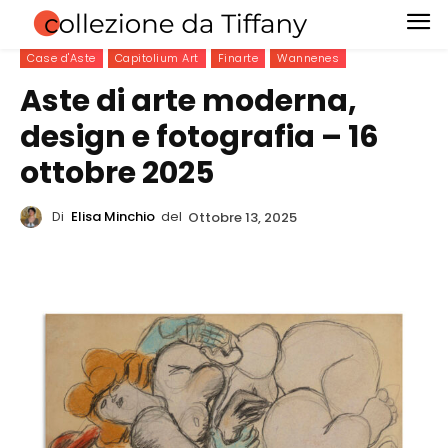
Case d'Aste
Capitolium Art
Finarte
Wannenes
Aste di arte moderna,
design e fotografia – 16
ottobre 2025
Di
Elisa Minchio
del
Ottobre 13, 2025