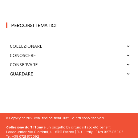
PERCORSI TEMATICI
COLLEZIONARE
CONOSCERE
CONSERVARE
GUARDARE
© Copyright 2021 con-fine edizioni. Tutti i diritti sono riservati
Collezione da Tiffany
è un progetto by arturo srl società benefit
Headquarter: Via Giordani, 4 - 61121 Pesaro (PU) - Italy | P.Iva 02734150416
Tel. +39 0721 870092