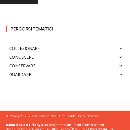
PERCORSI TEMATICI
COLLEZIONARE
CONOSCERE
CONSERVARE
GUARDARE
© Copyright 2021 con-fine edizioni. Tutti i diritti sono riservati
Collezione da Tiffany
è un progetto by arturo srl società benefit
Headquarter: Via Giordani, 4 - 61121 Pesaro (PU) - Italy | P.Iva 02734150416