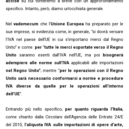
accise
su cui torneremo a breve con un approfondimento
specifico. Intanto, però, diamo un’occhiata generale.
Nel
vademecum
che l’
Unione Europea
ha preparato per le
sue imprese, si evidenzia come, in generale, “si dovrà versare
l’IVA nel paese dell’UE in cui s’importano merci dal Regno
Unito” e come
per
“
tutte le merci esportate verso il Regno
Unito
saranno esenti dall’IVA nell’UE, ma poi
bisognerà
adempiere alle norme sull’IVA
applicabili alle importazioni
nel Regno Unito”
; mentre “
per le operazioni con il Regno
Unito sarà necessario conformarsi a norme e procedure
IVA diverse da quelle per le operazioni all’interno
dell’UE
”.
Entrando più nello specifico,
per quanto riguarda l’Italia
,
come chiarito dalla Circolare dell’Agenzia delle Entrate 24/E
del 2010,
l’aliquota IVA sulle importazioni di opere d’arte,