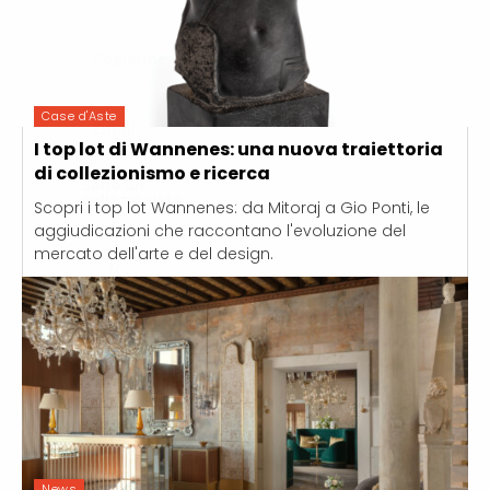
Case d'Aste
I top lot di Wannenes: una nuova traiettoria
di collezionismo e ricerca
Sono un
collezionista
Scopri i top lot Wannenes: da Mitoraj a Gio Ponti, le
aggiudicazioni che raccontano l'evoluzione del
Si
mercato dell'arte e del design.
No
ISCRIVITI!
News