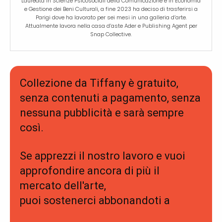
Laureata in Scienze Psicosociali della Comunicazione e in Economia
e Gestione dei Beni Culturali, a fine 2023 ha deciso di trasferirsi a
Parigi dove ha lavorato per sei mesi in una galleria d’arte.
Attualmente lavora nella casa d’aste Ader e Publishing Agent per
Snap Collective.
Collezione da Tiffany è gratuito,
senza contenuti a pagamento, senza
nessuna pubblicità e sarà sempre
così.
Se apprezzi il nostro lavoro e vuoi
approfondire ancora di più il
mercato dell'arte,
puoi sostenerci abbonandoti a