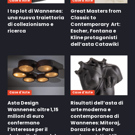
Case d'Aste
Case d'Aste
I top lot di Wannenes:
Great Masters from
una nuova traiettoria
Classic to
di collezionismo e
Contemporary Art:
ricerca
Escher, Fontana e
Kline protagonisti
dell’asta Catawiki
Case d'Aste
Case d'Aste
Asta Design
Risultati dell’asta di
Wannenes: oltre 1,15
arte moderna e
milioni di euro
contemporanea di
confermano
Wannenes: Mitoraj,
l’interesse per il
Dorazio e Le Parc