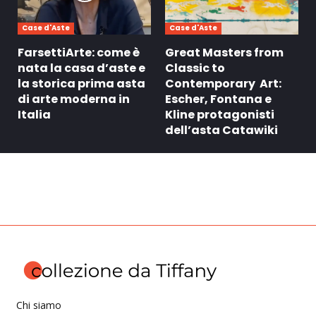
Case d'Aste
Case d'Aste
FarsettiArte: come è
Great Masters from
nata la casa d’aste e
Classic to
la storica prima asta
Contemporary Art:
di arte moderna in
Escher, Fontana e
Italia
Kline protagonisti
dell’asta Catawiki
Chi siamo