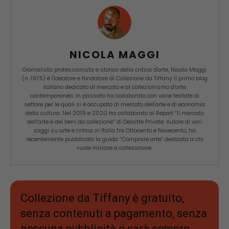
NICOLA MAGGI
Giornalista professionista e storico della critica d'arte, Nicola Maggi
(n. 1975) è l'ideatore e fondatore di Collezione da Tiffany il primo blog
italiano dedicato al mercato e al collezionismo d’arte
contemporanea. In passato ha collaborato con varie testate di
settore per le quali si è occupato di mercato dell'arte e di economia
della cultura. Nel 2019 e 2020 ha collaborato al Report “Il mercato
dell’arte e dei beni da collezione” di Deloitte Private. Autore di vari
saggi su arte e critica in Italia tra Ottocento e Novecento, ha
recentemente pubblicato la guida “Comprare arte” dedicata a chi
vuole iniziare a collezionare.
Collezione da Tiffany è gratuito,
senza contenuti a pagamento, senza
nessuna pubblicità e sarà sempre