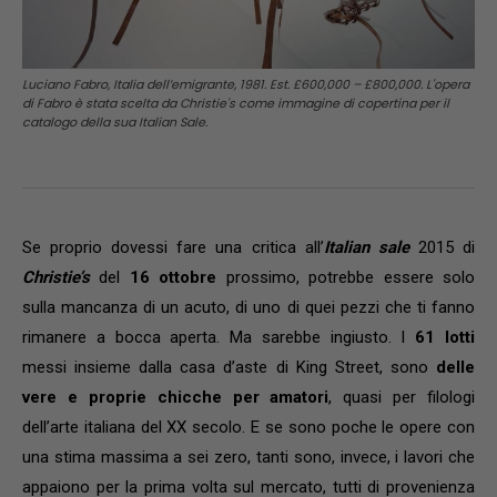
Luciano Fabro, Italia dell’emigrante, 1981. Est. £600,000 – £800,000. L'opera
di Fabro è stata scelta da Christie's come immagine di copertina per il
catalogo della sua Italian Sale.
Se proprio dovessi fare una critica all’
Italian sale
2015 di
Christie’s
del
16 ottobre
prossimo, potrebbe essere solo
sulla mancanza di un acuto, di uno di quei pezzi che ti fanno
rimanere a bocca aperta. Ma sarebbe ingiusto. I
61 lotti
messi insieme dalla casa d’aste di King Street, sono
delle
vere e proprie chicche per amatori
, quasi per filologi
dell’arte italiana del XX secolo. E se sono poche le opere con
una stima massima a sei zero, tanti sono, invece, i lavori che
appaiono per la prima volta sul mercato, tutti di provenienza