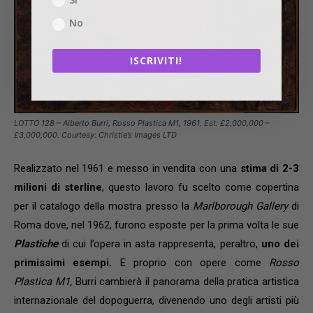
No
ISCRIVITI!
LOTTO 128 – Alberto Burri, Rosso Plastica M1, 1961. Est: £2,000,000 –
£3,000,000. Courtesy: Christie’s Images LTD
Realizzato nel 1961 e messo in vendita con una
stima di 2-3
milioni di sterline
, questo lavoro fu scelto come copertina
per il catalogo della mostra presso la
Marlborough Gallery
di
Roma dove, nel 1962, furono esposte per la prima volta le sue
Plastiche
di cui l’opera in asta rappresenta, peraltro,
uno dei
primissimi esempi.
E proprio con opere come
Rosso
Plastica M1,
Burri cambierà il panorama della pratica artistica
internazionale del dopoguerra, divenendo uno degli artisti più