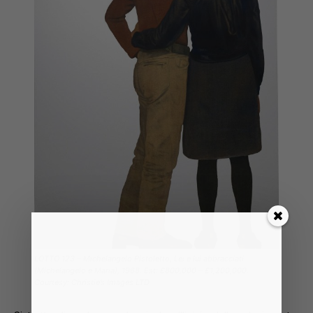
LOTTO 123 – Michelangelo Pistoletto, Lei e lui abbracciati
(Michelangelo e Maria), 1968. Est: £800,000 – £1,200,000.
Courtesy: Christie’s Images LTD