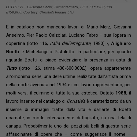
LOTTO 121 – Giuseppe Uncini, Cementarmato, 1959. Est: £100,000 –
£150,000. Courtesy: Christie’s Images LTD
E in catalogo non mancano lavori di Mario Merz, Giovanni
Anselmo, Pier Paolo Calzolari, Luciano Fabro – sua l’opera in
copertina (lotto 116,
Italia dell’emigrante
, 1980) -,
Alighiero
Boetti
e Michelangelo Pistoletto. In particolare, per quanto
riguarda Boetti, ci piace evidenziare la presenza in asta di
Tutto
(lotto 126, stima 400-600.000£), opera appartenente
all’omonima serie, una delle ultime realizzate dall’artista prima
della morte avvenuta nel 1994 e i cui lavori rappresentano, per
molti versi, il culmine di tutta la sua estetica. Datato
1988
, il
lavoro inserito nel catalogo di
Christie’s
è caratterizzato da un
insieme di immagini tratte dalla vita e dall’arte di Boetti
ricamate, in modo intensamente dettagliato, su una tela di
canapa. Probabilmente uno dei pezzi più belli di questa serie
affascinante di opere che – come suggerisce il nome –