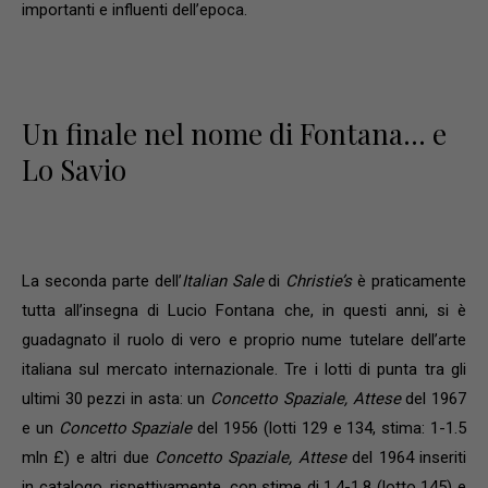
importanti e influenti dell’epoca.
Un finale nel nome di Fontana… e
Lo Savio
La seconda parte dell’
Italian Sale
di
Christie’s
è praticamente
tutta all’insegna di Lucio Fontana che, in questi anni, si è
guadagnato il ruolo di vero e proprio nume tutelare dell’arte
italiana sul mercato internazionale. Tre i lotti di punta tra gli
ultimi 30 pezzi in asta: un
Concetto Spaziale, Attese
del 1967
e un
Concetto Spaziale
del 1956 (lotti 129 e 134, stima: 1-1.5
mln £) e altri due
Concetto Spaziale, Attese
del 1964 inseriti
in catalogo, rispettivamente, con stime di 1.4-1.8 (lotto 145) e