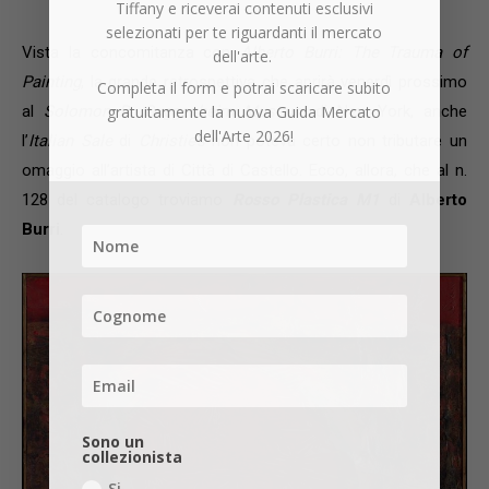
Tiffany e riceverai contenuti esclusivi
selezionati per te riguardanti il mercato
Vista la concomitanza con
Alberto Burri: The Trauma of
dell'arte.
Painting
, la grande retrospettiva che aprirà venerdì prossimo
Completa il form e potrai scaricare subito
gratuitamente la nuova Guida Mercato
al
Solomon R. Guggenheim Museum
di New York, anche
dell'Arte 2026!
l’
Italian Sale
di
Christie’s
non poteva certo non tributare un
omaggio all’artista di Città di Castello. Ecco, allora, che al n.
128 del catalogo troviamo
Rosso Plastica M1
di
Alberto
Burri
.
Sono un
collezionista
Si