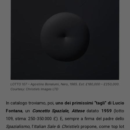
LOTTO 107 – Agostino Bonalumi, Nero, 1965. Est: £180,000 – £250,000.
Courtesy: Christie’s Images LTD
In catalogo troviamo, poi,
uno dei primissimi “tagli” di Lucio
Fontana
, un
Concetto Spaziale, Attese
datato
1959
(lotto
109, stima: 250-350.000 £). E, sempre a firma del padre dello
Spazialismo
, l’
Italian Sale
di
Christie’s
propone, come top lot