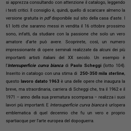
si apprezza consultando con attenzione il catalogo, leggendo
i testi critici. Il consiglio è, quindi, quello di scaricare almeno la
versione gratuita in
pdf
disponibile sul sito della casa d’aste. I
61 lotti che saranno messi in vendita il 16 ottobre prossimo
sono, infatti, da studiare con la passione che solo un vero
amatore d’arte può avere. Scoprirete, così, un numero
impressionante di opere seminali realizzate da alcuni dei più
importanti artisti italiani del XX secolo. Un esempio è
l’
Intersuperficie curva bianca
di
Paolo Scheggi
(lotto 104).
Inserito in catalogo con una stima di
250-350 mila sterline
,
questo
lavoro datato 1963
è una delle opere che inaugura la
breve, ma straordinaria, carriera di Scheggi che, tra il 1962 e il
1971 – anno della sua prematura scomparsa – realizza i suoi
lavori più importanti. E
Intersuperficie curva bianca
è un’opera
emblematica di quel decennio che fu un vero e proprio
spartiacque per l’arte europea del dopoguerra.