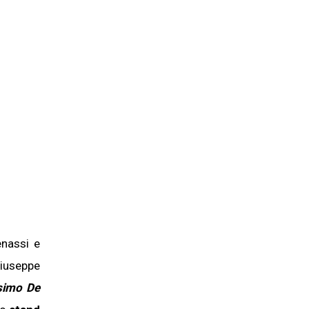
enassi e
iuseppe
imo De