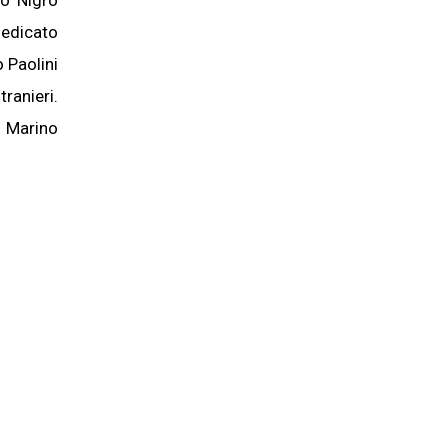
io Nigro
dedicato
 Paolini
ranieri.
, Marino