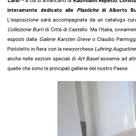
Carlo
–
a cui si affiancano la
Kaufmann Repetto
,
Christi
interamente dedicato alle
Plastiche
di Alberto Bu
L’esposizione sarà accompagnata da un catalogo cur
Collezione Burri
di Città di Castello. Ma l’Italia, ovviame
esposti dalla
Galerie Karsten Greve
o Claudio Parmiggia
Pistoletto in fiera con la newyorchese
Luhring Augustine
anche nelle sezioni speciali di
Art Basel
assieme ad altre
quelle che sono le principali gallerie del nostro Paese.