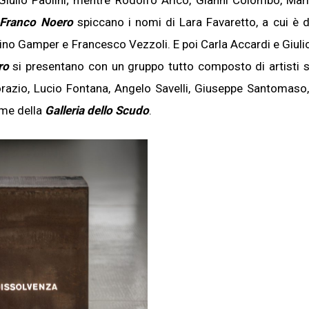
iulio Paolini; mentre Rodolfo Aricò, Gianni Colombo, Mar
Franco Noero
spiccano i nomi di Lara Favaretto, a cui è 
tino Gamper e Francesco Vezzoli. E poi Carla Accardi e Giulio
ro
si presentano con un gruppo tutto composto di artisti st
orazio, Lucio Fontana, Angelo Savelli, Giuseppe Santomaso
rme della
Galleria dello Scudo
.