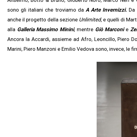
Anselmo, Botto & Bruno, Gioberto Noro, Marco Neri e G
sono gli italiani che troviamo da
A Arte Invernizzi.
Da
anche il progetto della sezione
Unlimited,
e quelli di Mar
alla
Galleria Massimo Minini
, mentre
Giò Marconi
e
Ze
Ancora la Accardi, assieme ad Afro, Leoncillo, Piero D
Marini, Piero Manzoni e Emilio Vedova sono, invece, le fi