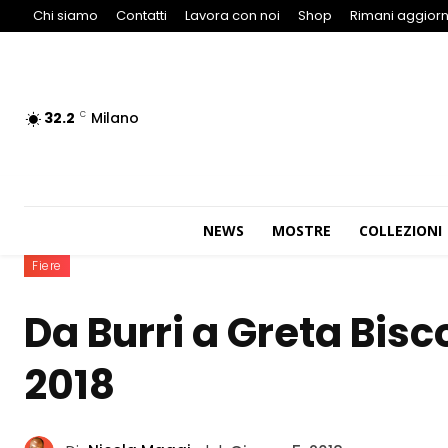
Chi siamo
Contatti
Lavora con noi
Shop
Rimani aggiorn
32.2
Milano
C
NEWS
MOSTRE
COLLEZIONI
Fiere
Da Burri a Greta Biscot
2018