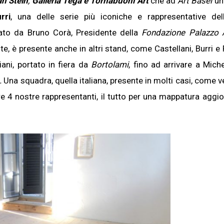
an Stein
,
Galleria Tega e
Tornabuoni Art
che ad
Art Basel
u
rri
, una delle serie più iconiche e rappresentative dell’
ato da Bruno Corà, Presidente della
Fondazione Palazzo A
nte, è presente anche in altri stand, come Castellani, Burri e
ni, portato in fiera da
Bortolami
, fino ad arrivare a Mich
.
Una squadra, quella italiana, presente in molti casi, come 
 4 nostre rappresentanti, il tutto per una mappatura aggio