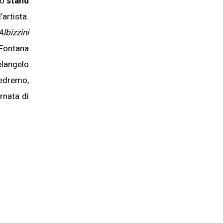
no
stand
artista.
lbizzini
 Fontana
elangelo
vedremo,
rnata di