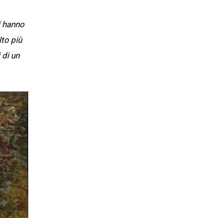
i hanno
to più
 di un