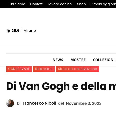
Chi siamo
Contatti
Lavora con noi
Shop
Rimani aggiorn
26.6
Milano
C
NEWS
MOSTRE
COLLEZIONI
CONSERVARE
Riflessioni
Storie di conservazione
Di Van Gogh e della 
Di
Francesco Niboli
del
Novembre 3, 2022