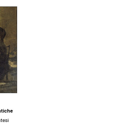
ntiche
ntesi