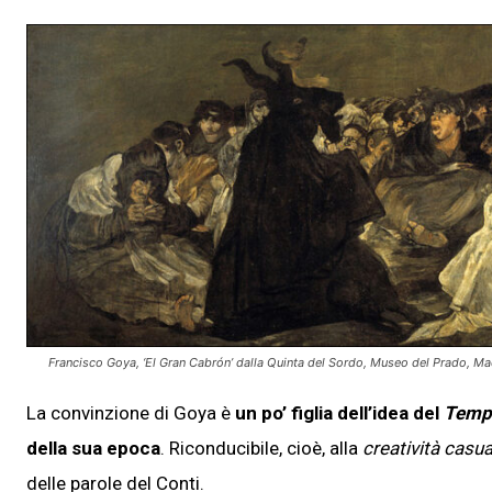
Francisco Goya, ‘El Gran Cabrón’ dalla Quinta del Sordo, Museo del Prado, M
La convinzione di Goya è
un po’ figlia dell’idea del
Tempo
della sua epoca
. Riconducibile, cioè, alla
creatività casua
delle parole del Conti.