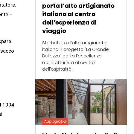
porta l’alto artigianato
ntatore.
italiano al centro
ente –
dell’esperienza di
viaggio
aspare
Starhotels e l'alto artigianato
italiano: il progetto "La Grande
n sacco
Bellezza" porta l'eccellenza
manifatturiera al centro
dell'ospitalità.
el 1994
ul
Atipografia