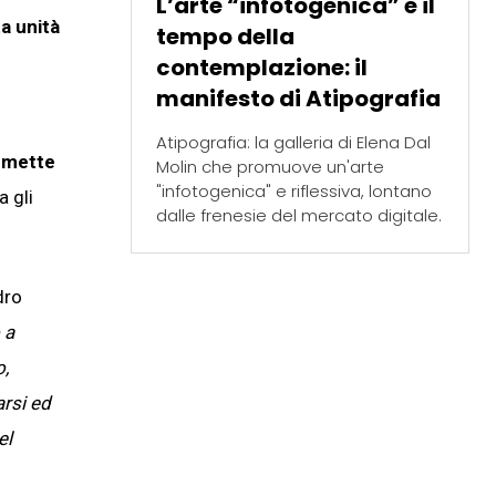
L’arte “infotogenica” e il
a unità
tempo della
contemplazione: il
manifesto di Atipografia
Atipografia: la galleria di Elena Dal
a
mette
Molin che promuove un'arte
"infotogenica" e riflessiva, lontano
a gli
dalle frenesie del mercato digitale.
dro
 a
o,
arsi ed
el