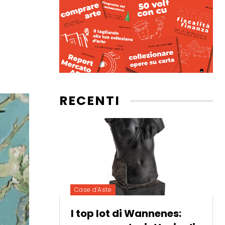
RECENTI
Case d'Aste
I top lot di Wannenes: