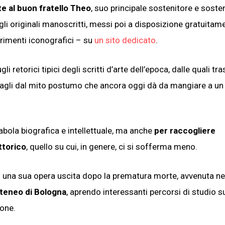
ate al buon fratello Theo
, suo principale sostenitore e soste
gli originali manoscritti, messi poi a disposizione gratuitam
erimenti iconografici – su
un sito dedicato
.
 retorici tipici degli scritti d’arte dell’epoca, dalle quali tr
itagli dal mito postumo che ancora oggi dà da mangiare a u
rabola biografica e intellettuale, ma anche
per raccogliere
ttorico
, quello su cui, in genere, ci si sofferma meno.
 in una sua opera uscita dopo la prematura morte, avvenuta n
Ateneo di Bologna
, aprendo interessanti percorsi di studio s
ione.