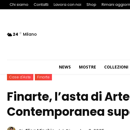
Chi siamo
Contatti
Lavora con noi
Shop
Rimani aggiorn
24
Milano
C
NEWS
MOSTRE
COLLEZIONI
Case d'Aste
Finarte
Finarte, l’asta di Ar
Contemporanea supe