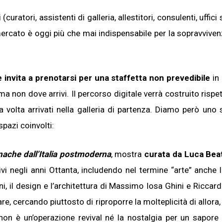
curatori, assistenti di galleria, allestitori, consulenti, uffic
 mercato è oggi più che mai indispensabile per la sopravviven
 invita a prenotarsi per una staffetta non prevedibile
in 
 ma non dove arrivi. Il percorso digitale verrà costruito rispe
 volta arrivati nella galleria di partenza. Diamo però uno
pazi coinvolti:
ache dall’Italia postmoderna
, mostra
curata da Luca Bea
ttivi negli anni Ottanta, includendo nel termine “arte” anche
ni, il design e l’architettura di Massimo Iosa Ghini e Riccard
re, cercando piuttosto di riproporre la molteplicità di allora
 non è un’operazione revival né la nostalgia per un sapore 