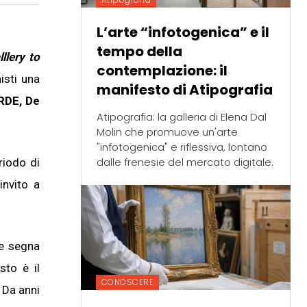
L’arte “infotogenica” e il
tempo della
lllery to
contemplazione: il
isti una
manifesto di Atipografia
RDE, De
Atipografia: la galleria di Elena Dal
Molin che promuove un'arte
"infotogenica" e riflessiva, lontano
dalle frenesie del mercato digitale.
riodo di
invito a
e segna
sto è il
CONOSCERE
 Da anni