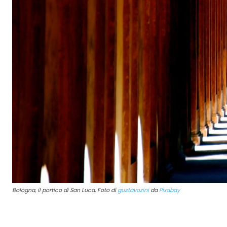
Bologna, il portico di San Luca, Foto di
gustavozini
da
Pixabay