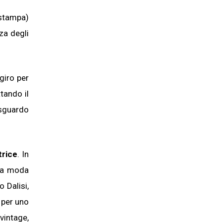
i stampa)
za degli
giro per
ttando il
 sguardo
trice
. In
 la moda
o Dalisi,
, per uno
vintage,