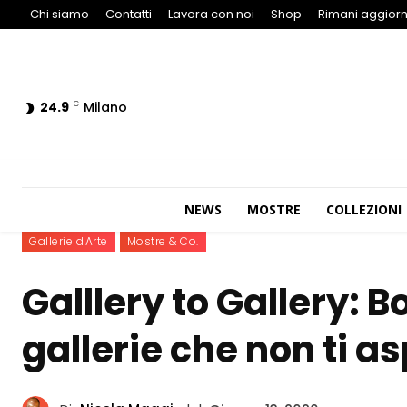
Chi siamo
Contatti
Lavora con noi
Shop
Rimani aggiorn
24.9
Milano
C
NEWS
MOSTRE
COLLEZIONI
Gallerie d'Arte
Mostre & Co.
Galllery to Gallery: B
gallerie che non ti as