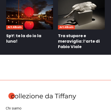
Art Album
Art Album
SpY: te la do io la
Tra stupore e
luna!
meraviglia: l’arte di
Fabio Viale
Chi siamo