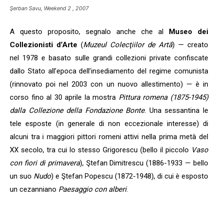
Şerban Savu, Weekend 2 , 2007
A questo proposito, segnalo anche che al
Museo dei
Collezionisti d’Arte
(
Muzeul Colecţiilor de
Artă
) — creato
nel 1978 e basato sulle grandi collezioni private confiscate
dallo Stato all’epoca dell’insediamento del regime comunista
(rinnovato poi nel 2003 con un nuovo allestimento) — è in
corso fino al 30 aprile la mostra
Pittura romena (1875-1945)
dalla Collezione della Fondazione Bonte
. Una sessantina le
tele esposte (in generale di non eccezionale interesse) di
alcuni tra i maggiori pittori romeni attivi nella prima metà del
XX secolo, tra cui lo stesso Grigorescu (bello il piccolo
Vaso
con fiori di primavera
), Ştefan Dimitrescu (1886-1933 — bello
un suo
Nudo
) e Ştefan Popescu (1872-1948), di cui è esposto
un cezanniano
Paesaggio con alberi
.