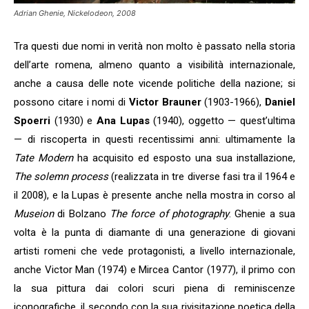
Adrian Ghenie, Nickelodeon, 2008
Tra questi due nomi in verità non molto è passato nella storia
dell’arte romena, almeno quanto a visibilità internazionale,
anche a causa delle note vicende politiche della nazione; si
possono citare i nomi di
Victor Brauner
(1903-1966),
Daniel
Spoerri
(1930) e
Ana Lupas
(1940), oggetto — quest’ultima
— di riscoperta in questi recentissimi anni: ultimamente la
Tate Modern
ha acquisito ed esposto una sua installazione,
The solemn process
(realizzata in tre diverse fasi tra il 1964 e
il 2008), e la Lupas è presente anche nella mostra in corso al
Museion
di Bolzano
The force of photography
. Ghenie a sua
volta è la punta di diamante di una generazione di giovani
artisti romeni che vede protagonisti, a livello internazionale,
anche Victor Man (1974) e Mircea Cantor (1977), il primo con
la sua pittura dai colori scuri piena di reminiscenze
iconografiche, il secondo con la sua rivisitazione poetica della