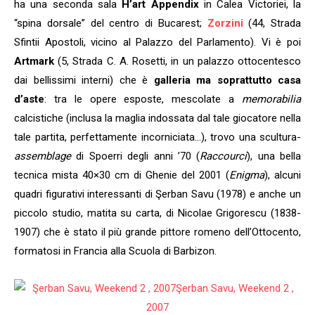
ha una seconda sala
H’art Appendix
in Calea Victoriei, la
“spina dorsale” del centro di Bucarest;
Zorzini
(44, Strada
Sfintii Apostoli, vicino al Palazzo del Parlamento). Vi è poi
Artmark
(5, Strada C. A. Rosetti, in un palazzo ottocentesco
dai bellissimi interni) che è
galleria ma soprattutto casa
d’aste
: tra le opere esposte, mescolate a
memorabilia
calcistiche (inclusa la maglia indossata dal tale giocatore nella
tale partita, perfettamente incorniciata…), trovo una scultura-
assemblage
di Spoerri degli anni ’70 (
Raccourci
), una bella
tecnica mista 40×30 cm di Ghenie del 2001 (
Enigma
), alcuni
quadri figurativi interessanti di Şerban Savu (1978) e anche un
piccolo studio, matita su carta, di Nicolae Grigorescu (1838-
1907) che è stato il più grande pittore romeno dell’Ottocento,
formatosi in Francia alla Scuola di Barbizon.