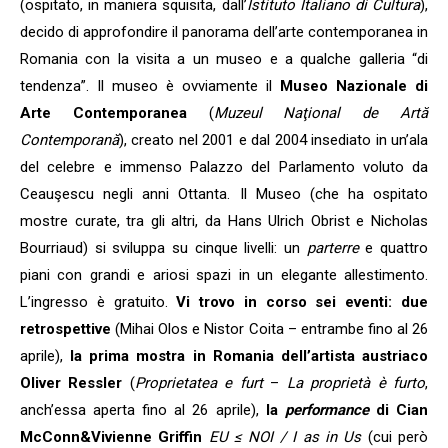
(ospitato, in maniera squisita, dall’
Istituto Italiano di Cultura
),
decido di approfondire il panorama dell’arte contemporanea in
Romania con la visita a un museo e a qualche galleria “di
tendenza”. Il museo è ovviamente il
Museo Nazionale di
Arte Contemporanea
(
Muzeul Naţional de Artă
Contemporană
), creato nel 2001 e dal 2004 insediato in un’ala
del celebre e immenso Palazzo del Parlamento voluto da
Ceauşescu negli anni Ottanta. Il Museo (che ha ospitato
mostre curate, tra gli altri, da Hans Ulrich Obrist e Nicholas
Bourriaud) si sviluppa su cinque livelli: un
parterre
e quattro
piani con grandi e ariosi spazi in un elegante allestimento.
L’ingresso è gratuito.
Vi trovo in corso sei eventi: due
retrospettive
(Mihai Olos e Nistor Coita – entrambe fino al 26
aprile),
la prima mostra in Romania dell’artista austriaco
Oliver Ressler
(
Proprietatea e furt
–
La proprietà è furto
,
anch’essa aperta fino al 26 aprile),
la
performance
di Cian
McConn&Vivienne Griffin
EU ≤ NOI / I as in Us
(cui però