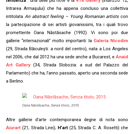
tendenza”
: una delle più note è la
418 Gallery
(indirizzo: 12,
Intrarea Armaşului) che ha appena concluso una collettiva
intitolata
An abstract feeling – Young Romanian artists
con
la partecipazione di sei artisti giovanissimi, tra i quali trovo
promettente Oana Năstăsache (1992). Vi sono poi due
gallerie “internazionali” molto importanti: la
Galeria Nicodim
(29, Strada Băiculești: a nord del centro)
, nata a Los Angeles
nel 2006, che dal 2012 ha una sede anche a Bucarest, e
Anaid
Art Gallery
(34, Strada Slobozia: a sud del Palazzo del
Parlamento) che ha, l’anno passato, aperto una seconda sede
a Berlino.
Oana Năstăsache, Senza titolo, 2015
Altre gallerie d’arte contemporanea degne di nota sono
Aiurart
(21, Strada Lirei);
H’art
(25, Strada C. A. Rosetti) che