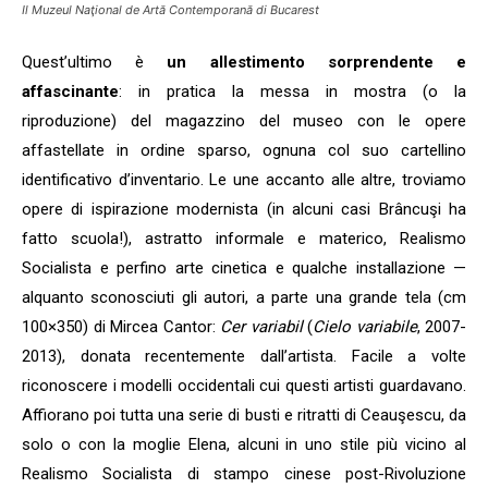
Il Muzeul Naţional de Artă Contemporană di Bucarest
Quest’ultimo è
un allestimento sorprendente e
affascinante
: in pratica la messa in mostra (o la
riproduzione) del magazzino del museo con le opere
affastellate in ordine sparso, ognuna col suo cartellino
identificativo d’inventario. Le une accanto alle altre, troviamo
opere di ispirazione modernista (in alcuni casi Brâncuşi ha
fatto scuola!), astratto informale e materico, Realismo
Socialista e perfino arte cinetica e qualche installazione —
alquanto sconosciuti gli autori, a parte una grande tela (cm
100×350) di Mircea Cantor:
Cer variabil
(
Cielo variabile
, 2007-
2013), donata recentemente dall’artista. Facile a volte
riconoscere i modelli occidentali cui questi artisti guardavano.
Affiorano poi tutta una serie di busti e ritratti di Ceauşescu, da
solo o con la moglie Elena, alcuni in uno stile più vicino al
Realismo Socialista di stampo cinese post-Rivoluzione