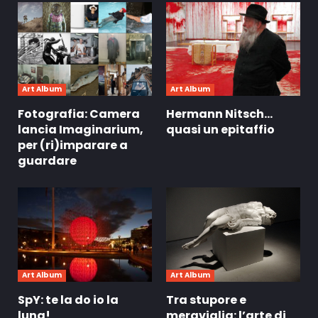
Art Album
Art Album
Fotografia: Camera
Hermann Nitsch…
lancia Imaginarium,
quasi un epitaffio
per (ri)imparare a
guardare
Art Album
Art Album
SpY: te la do io la
Tra stupore e
luna!
meraviglia: l’arte di