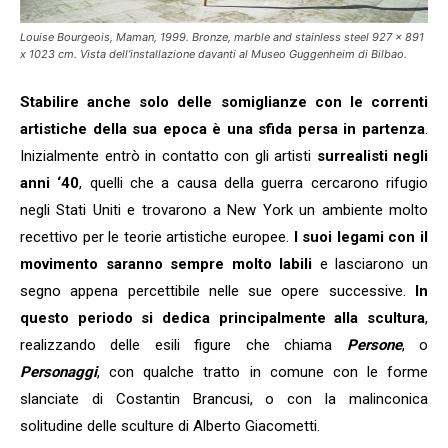
Louise Bourgeois, Maman, 1999. Bronze, marble and stainless steel 927 x 891
x 1023 cm. Vista dell’installazione davanti al Museo Guggenheim di Bilbao.
Stabilire anche solo delle somiglianze con le correnti
artistiche della sua epoca è una sfida persa in partenza
.
Inizialmente entrò in contatto con gli artisti
surrealisti negli
anni ‘40
, quelli che a causa della guerra cercarono rifugio
negli Stati Uniti e trovarono a New York un ambiente molto
recettivo per le teorie artistiche europee.
I suoi legami con il
movimento saranno sempre molto labili
e lasciarono un
segno appena percettibile nelle sue opere successive.
In
questo periodo si dedica principalmente alla scultura
,
realizzando delle esili figure che chiama
Persone
, o
Personaggi
, con qualche tratto in comune con le forme
slanciate di Costantin Brancusi, o con la malinconica
solitudine delle sculture di Alberto Giacometti.