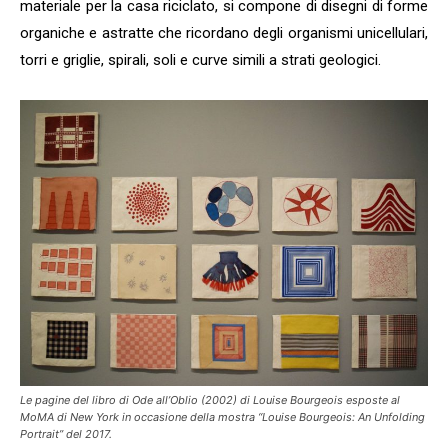
materiale per la casa riciclato, si compone di disegni di forme
organiche e astratte che ricordano degli organismi unicellulari,
torri e griglie, spirali, soli e curve simili a strati geologici.
Le pagine del libro di Ode all’Oblio (2002) di Louise Bourgeois esposte al
MoMA di New York in occasione della mostra “Louise Bourgeois: An Unfolding
Portrait” del 2017.