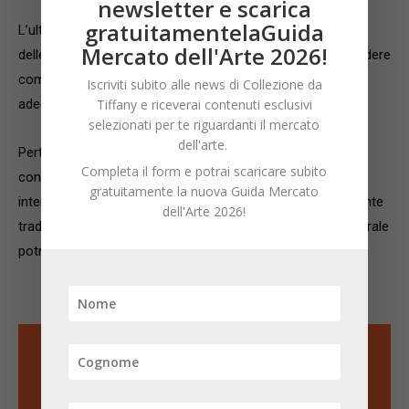
newsletter e scarica
gratuitamentelaGuida
L’ulteriore richiesta riguarda una maggiore semplificazione
Mercato dell'Arte 2026!
delle innumerevoli tipologie contrattuali, le quali oltre a rendere
complessa la gestione non consentono di garantire un
Iscriviti subito alle news di Collezione da
adeguato livello di tutela per i lavoratori.
Tiffany e riceverai contenuti esclusivi
selezionati per te riguardanti il mercato
dell'arte.
Pertanto, sulla carta sembrano esservi diversi punti di
Completa il form e potrai scaricare subito
convergenza mentre ora non resta che aspettare che le
gratuitamente la nuova Guida Mercato
intenzioni contenute nel programma vengano effettivamente
dell'Arte 2026!
tradotte in azioni concrete, altrimenti per il comparto culturale
potrebbero esservi all’orizzonte nuove difficoltà.