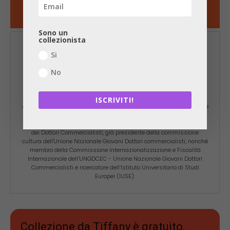
Sono un
collezionista
Si
No
ANDREA SAVINO
ISCRIVITI!
Andrea Savino (n.1991) è un dottore commercialista e revisore legale
di Torino specializzato in diritto e fiscalità internazionale. Membro
della commissione economia della cultura del Consiglio Nazionale
dei Dottori Commercialisti, già presidente della commissione
cultura dell'Unione Nazionale Giovani Dottori commercialisti, nonché
membro della Commissione Internazionalizzazione e Fiscalità
Internazionale dell’UNGDCEC - Unione Nazionale Giovani Dottori
Commercialisti e ricercatore dell’Istituto Universitario di Studi
Europei (IUSE).
Collezione da Tiffany è gratuito,