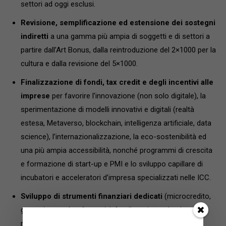
settori ad oggi esclusi.
Revisione, semplificazione ed estensione dei sostegni
indiretti
a una gamma più ampia di soggetti e di settori a
partire dall’Art Bonus, dalla reintroduzione del 2×1000 per la
cultura e dalla revisione del 5×1000.
Finalizzazione di fondi, tax credit e degli incentivi alle
imprese
per favorire l’innovazione (non solo digitale), la
sperimentazione di modelli innovativi e digitali (realtà
estesa, Metaverso, blockchain, intelligenza artificiale, data
science), l’internazionalizzazione, la eco-sostenibilità ed
una più ampia accessibilità, nonché programmi di crescita
e formazione di start-up e PMI e lo sviluppo capillare di
incubatori e acceleratori d’impresa specializzati nelle ICC.
Sviluppo di strumenti finanziari dedicati
(microcredito,
garanzie, voucher formativi, fondi corrispondenti, ecc.) e
rafforzamento di quelli esistenti.