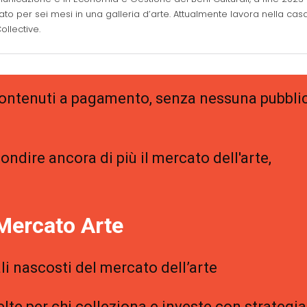
rato per sei mesi in una galleria d’arte. Attualmente lavora nella cas
llective.
 contenuti a pagamento, senza nessuna pubblic
ondire ancora di più il mercato dell'arte,
Mercato Arte
li nascosti del mercato dell’arte
elte per chi colleziona e investe con strategia