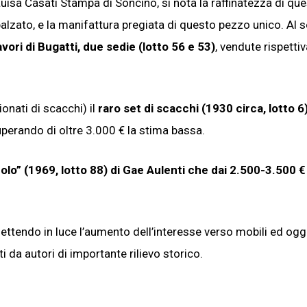
isa Casati Stampa di Soncino, si nota la raffinatezza di qu
balzato, e la manifattura pregiata di questo pezzo unico. Al
vori di Bugatti, due sedie (lotto 56 e 53)
, vendute rispett
onati di scacchi) il
raro set di scacchi (1930 circa, lotto 6
uperando di oltre 3.000 € la stima bassa.
olo” (1969, lotto 88) di Gae Aulenti che dai 2.500-3.500 €
ttendo in luce l’aumento dell’interesse verso mobili ed ogge
ti da autori di importante rilievo storico.