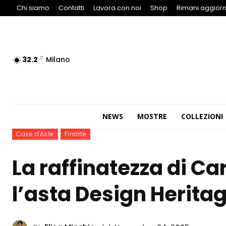
Chi siamo
Contatti
Lavora con noi
Shop
Rimani aggiorn
32.2
Milano
C
NEWS
MOSTRE
COLLEZIONI
Case d'Aste
Finarte
La raffinatezza di Ca
l’asta Design Heritag