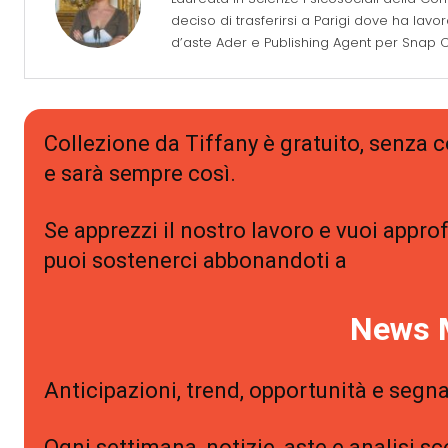
deciso di trasferirsi a Parigi dove ha lavo
d’aste Ader e Publishing Agent per Snap Co
Collezione da Tiffany è gratuito, senza
e sarà sempre così.
Se apprezzi il nostro lavoro e vuoi approf
puoi sostenerci abbonandoti a
News 
Anticipazioni, trend, opportunità e segna
Ogni settimana, notizie, aste e analisi sc