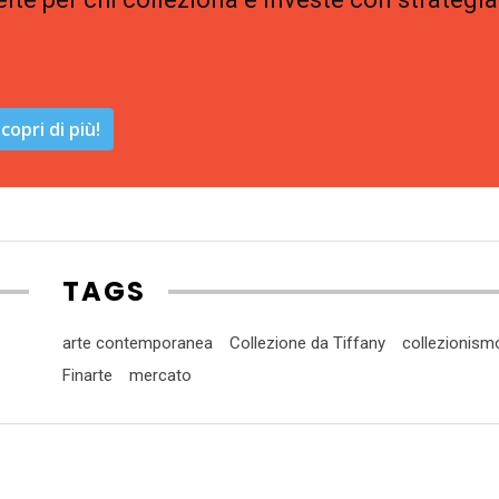
copri di più!
TAGS
arte contemporanea
Collezione da Tiffany
collezionism
Finarte
mercato