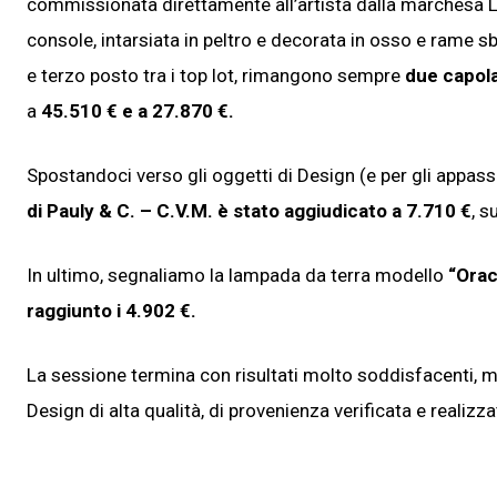
commissionata direttamente all’artista dalla marchesa Lu
console, intarsiata in peltro e decorata in osso e rame s
e terzo posto tra i top lot, rimangono sempre
due capola
a
45.510 € e a 27.870 €.
Spostandoci verso gli oggetti di Design (e per gli appassi
di Pauly & C. – C.V.M. è stato aggiudicato a 7.710 €
, s
In ultimo, segnaliamo la lampada da terra modello
“Orac
raggiunto i 4.902 €.
La sessione termina con risultati molto soddisfacenti, me
Design di alta qualità, di provenienza verificata e realizza