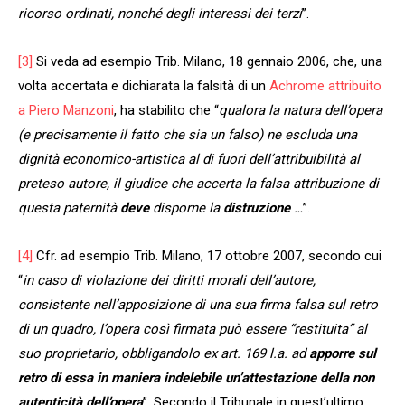
ricorso ordinati, nonché degli interessi dei terzi
”.
[3]
Si veda ad esempio Trib. Milano, 18 gennaio 2006, che, una
volta accertata e dichiarata la falsità di un
Achrome attribuito
a Piero Manzoni
, ha stabilito che “
qualora la natura dell’opera
(e precisamente il fatto che sia un falso) ne escluda una
dignità economico-artistica al di fuori dell’attribuibilità al
preteso autore, il giudice che accerta la falsa attribuzione di
questa paternità
deve
disporne la
distruzione
…
”.
[4]
Cfr. ad esempio Trib. Milano, 17 ottobre 2007, secondo cui
“
in caso di violazione dei diritti morali dell’autore,
consistente nell’apposizione di una sua firma falsa sul retro
di un quadro, l’opera così firmata può essere “restituita” al
suo proprietario, obbligandolo ex art. 169 l.a. ad
apporre sul
retro di essa in maniera indelebile un’attestazione della non
autenticità dell’opera
”. Secondo il Tribunale in quest’ultimo