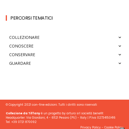
PERCORSI TEMATICI
COLLEZIONARE
CONOSCERE
CONSERVARE
GUARDARE
© Copyright 2021 con-fine edizioni. Tutti i diritti sono riservati
Collezione da Tiffany
è un progetto by arturo srl società benefit
Headquarter: Via Giordani, 4 - 61121 Pesaro (PU) - Italy | P.Iva 02734150416
Tel. +39 0721 870092
Privacy Policy
-
Cookie Policy