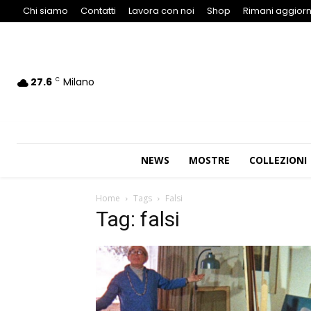
Chi siamo
Contatti
Lavora con noi
Shop
Rimani aggiorn
27.6
Milano
C
NEWS
MOSTRE
COLLEZIONI
Home
Tags
Falsi
Tag: falsi