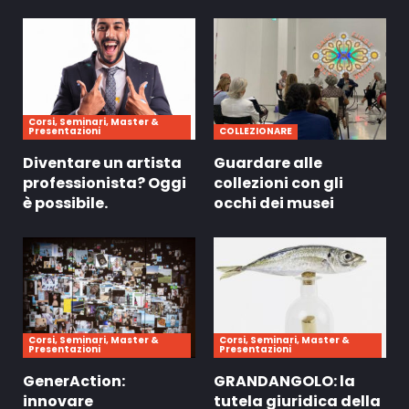
Corsi, Seminari, Master &
Presentazioni
COLLEZIONARE
Diventare un artista
Guardare alle
professionista? Oggi
collezioni con gli
è possibile.
occhi dei musei
Corsi, Seminari, Master &
Corsi, Seminari, Master &
Presentazioni
Presentazioni
GenerAction:
GRANDANGOLO: la
innovare
tutela giuridica della