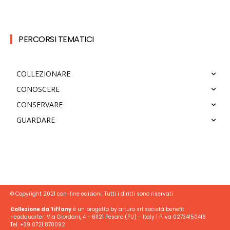
PERCORSI TEMATICI
COLLEZIONARE
CONOSCERE
CONSERVARE
GUARDARE
© Copyright 2021 con-fine edizioni. Tutti i diritti sono riservati
Collezione da Tiffany
è un progetto by arturo srl società benefit
Headquarter: Via Giordani, 4 - 61121 Pesaro (PU) - Italy | P.Iva 02734150416
Tel. +39 0721 870092