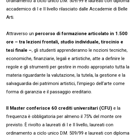
ordinamento a ciclo unico D.M. 509/99 e laureati con diploma
accademico di I e II livello rilasciato dalle Accademie di Belle
Arti.
Attraverso un
percorso di formazione articolato in 1.500
ore
– tra lezioni frontali, studio individuale, tirocinio e
tesi finale –
, gli studenti apprenderanno le nozioni tecniche,
economiche, finanziarie, legali e artistiche, atte a definire le
regole e gli strumenti per gestire in modo appropriato tutta la
materia riguardante la valutazione, la tutela, la gestione e la
salvaguardia dei patrimoni artistici, l’impiego dell’arte come
forma di garanzia e il passaggio ereditario.
Il Master conferisce 60 crediti universitari (CFU)
e la
frequenza è obbligatoria per almeno il 75% del monte ore
previsto. È rivolto a laureati di I e II livello, laureati con
ordinamento a ciclo unico D.M. 509/99 e laureati con diploma