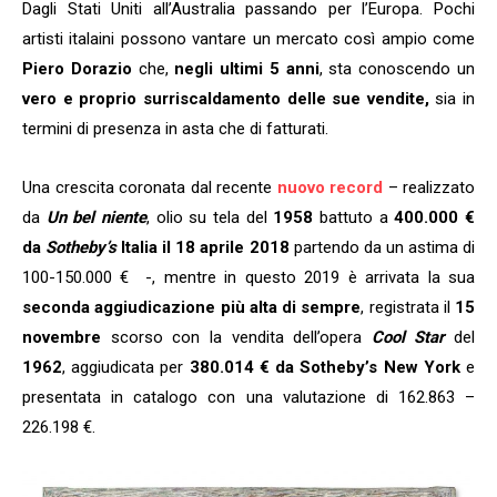
Dagli Stati Uniti all’Australia passando per l’Europa. Pochi
artisti italaini possono vantare un mercato così ampio come
Piero Dorazio
che,
negli ultimi 5 anni
, sta conoscendo un
vero e proprio surriscaldamento delle sue vendite,
sia in
termini di presenza in asta che di fatturati.
Una crescita coronata dal recente
nuovo record
– realizzato
da
Un bel niente
, olio su tela del
1958
battuto a
400.000 €
da
Sotheby’s
Italia il 18 aprile 2018
partendo da un astima di
100-150.000 € -, mentre in questo 2019 è arrivata la sua
seconda aggiudicazione più alta di sempre
, registrata il
15
novembre
scorso con la vendita dell’opera
Cool Star
del
1962
, aggiudicata per
380.014 €
da Sotheby’s New York
e
presentata in catalogo con una valutazione di 162.863 –
226.198 €.