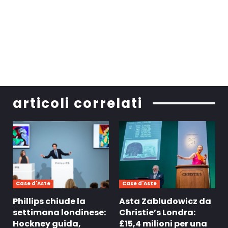
articoli correlati
Case d'Aste
Case d'Aste
Phillips chiude la
Asta Zabludowicz da
settimana londinese:
Christie’s Londra:
Hockney guida,
£15,4 milioni per una