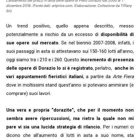
L’andamento dei prezzi in asta delle opere di Piero Dorazio dal 2000 al 1°
dicembre 2019. (Fonte dati: artprice.com. Elaborazione: Collezione da Tiffany
Srl)
Un trend positivo, quello appena descritto, messo
potenzialmente a rischio da un eccesso di
disponibilità di
sue opere sul mercato
. Se nel biennio 2007-2008, infatti, i
suoi passaggi in asta si attestavano sui 150-160 lotti all’anno,
oggi siamo tra i 210 e i 260. Questo
incremento di presenza
delle opere di Dorazio lo si è registrato
, perlatro,
anche in
vari appuntamenti fieristici italiani
, a partire da
Arte Fiera
dove in moltissimi stand quest’anno si potevano ammirare (e
comprare) suoi lavori.
Una vera e propria “dorazite”, che per il momento non
sembra avere ripercussioni, ma rietro la quale non mi
pare vi sia una lucida strategia di rilancio.
Per i numeri ci
dicono che all’aumento di lotti in asta a suo nome, sta