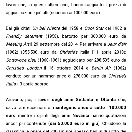
lavori che, in questi ultimi anni, hanno raggiunto i prezzi di
aggiudicazione più alti (superiori ai 100.000 euro).
Dai già citati
Un bel Niente
del 1958 e
Cool Star
del 1962 a
Friendly deterrent
(1958), battutto per 360.000 euro da
Meeting Art
il 29 settembre del 2014. Per arrivare a
Jeux d’air
(1962) (355.500 euro da
Christie’s
Italia l’11 aprile 2018);
Sottovoce bleu
(1960-1961) aggiudicato per 288.535 euro da
Christie’s London
il 16 ottobre 2014 e
Berlin Air
(1962)
venduto per un hammer price di 278.000 euro da
Christie’s
Italia
il 3 aprile scorso.
Arrivano, poi,
i lavori degli anni Settanta e Ottanta
che,
salvo rare eccezioni,
si mantegono ancora sotto i 100.000
euro
mentre i dipinti degli
anni Novanta
hanno quotazioni
ancor più contenute (
dai 50.000 euro in giù
). Chiudono la
classifica le opere dal 2000 in poi, spesso ben al di sotto dei