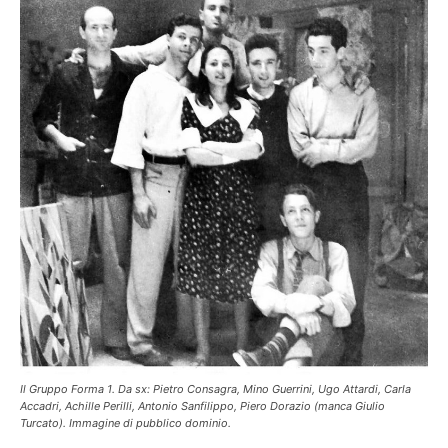
Il Gruppo Forma 1. Da sx: Pietro Consagra, Mino Guerrini, Ugo Attardi, Carla
Accadri, Achille Perilli, Antonio Sanfilippo, Piero Dorazio (manca Giulio
Turcato). Immagine di pubblico dominio.