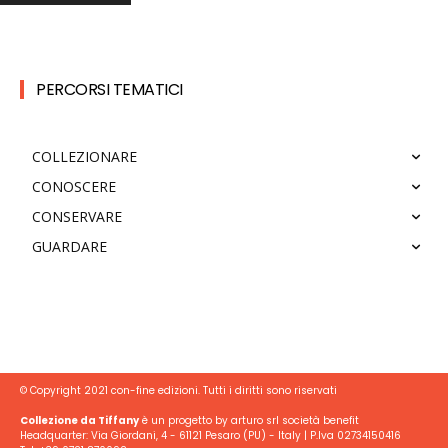
PERCORSI TEMATICI
COLLEZIONARE
CONOSCERE
CONSERVARE
GUARDARE
© Copyright 2021 con-fine edizioni. Tutti i diritti sono riservati
Collezione da Tiffany
è un progetto by arturo srl società benefit
Headquarter: Via Giordani, 4 - 61121 Pesaro (PU) - Italy | P.Iva 02734150416