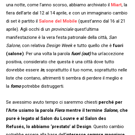
una notte, come l’anno scorso, abbiamo archiviato il
Miart
, la
fiera dell’arte dal 12 al 14 aprile, e con un immaginario cambio
di set è partito il
Salone del Mobile
(quest’anno dal 16 al 21
aprile). Agli occhi di un
provinciale
quest’ultima
manifestazione è la vera festa patronale della città,
San
Salone
, con relativa
Design Week
e tutto quello che è
fuori
(salone)
. Per una volta la parola
fuori (out)
ha un’accezione
positiva, considerato che questa è una città dove tutto
dovrebbe essere
in
, soprattutto il tuo nome, soprattutto nelle
liste che contano, altrimenti ti sembra di perdere il meglio e
la
fomo
potrebbe distruggerti.
Se avessimo avuto tempo ci saremmo chiesti
perché per
l’Arte usiamo la parola
Fiera
mentre il termine
Salone
, che
pure è legato al Salon du Louvre e al Salon des
Refusés, lo abbiamo ‘prestato’ al Design
. Questo cambio
potrebbe essere alla base dell’i
nteresse sempre maggiore