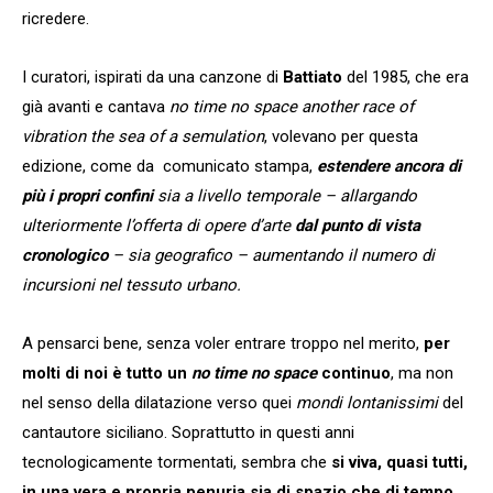
ricredere.
I curatori, ispirati da una canzone di
Battiato
del 1985, che era
già avanti e cantava
no time no space another race of
vibration the sea of a semulation
, volevano per questa
edizione, come da comunicato stampa,
estendere ancora di
più i propri confini
sia a livello temporale – allargando
ulteriormente
l’offerta di opere d’arte
dal punto di vista
cronologico
– sia geografico – aumentando il numero di
incursioni nel tessuto urbano.
A pensarci bene, senza voler entrare troppo nel merito,
per
molti di noi è tutto un
no time no space
continuo
, ma non
nel senso della dilatazione verso quei
mondi lontanissimi
del
cantautore siciliano. Soprattutto in questi anni
tecnologicamente tormentati, sembra che
si viva, quasi tutti,
in una vera e propria penuria sia di spazio che di tempo.