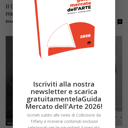
Il Collectible Design si fa strada nel
mercato dell’arte
Elisa Minchio
-
Aprile 10, 2025
0
Iscriviti alla nostra
newsletter e scarica
gratuitamentelaGuida
Mercato dell'Arte 2026!
Iscriviti subito alle news di Collezione da
Tiffany e riceverai contenuti esclusivi
Uncategorized
selezionati per te riguardanti il mercato