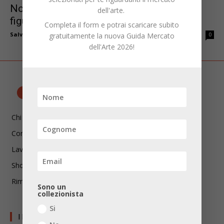
Non abbiamo più tempo per niente,
dell'arte.
figuriamoci per l’arte.
Completa il form e potrai scaricare subito
Salvatore Ditaranto
-
Aprile 19, 2024
gratuitamente la nuova Guida Mercato
0
dell'Arte 2026!
Chi siamo
Contatti
Lavora con noi
Shop
Rimani aggiornato!
Sono un
collezionista
Si
I LIBRI DI CDT