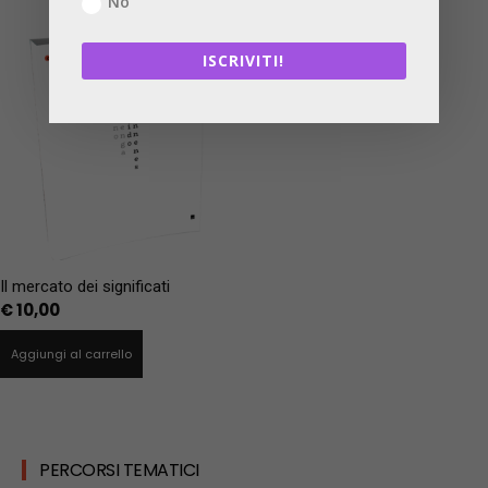
No
ISCRIVITI!
Il mercato dei significati
€
10,00
Aggiungi al carrello
PERCORSI TEMATICI