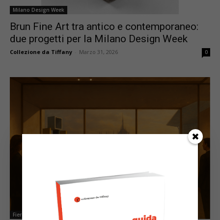
Milano Design Week
Brun Fine Art tra antico e contemporaneo:
due progetti per la Milano Design Week
Collezione da Tiffany
-
Marzo 31, 2026
0
Fiere