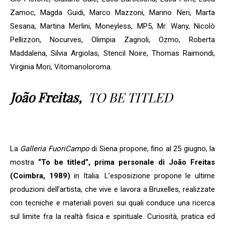
dell'Arte 2026!
Zamoc, Magda Guidi, Marco Mazzoni, Marino Neri, Marta
Sesana, Martina Merlini, Moneyless, MP5, Mr. Wany, Nicolò
Pellizzon, Nocurves, Olimpia Zagnoli, Ozmo, Roberta
Maddalena, Silvia Argiolas, Stencil Noire, Thomas Raimondi,
Virginia Mori, Vitomanoloroma.
João Freitas,
TO BE TITLED
Sono un
La
Galleria FuoriCampo
di Siena propone, fino al 25 giugno, la
collezionista
mostra
“To be titled”, prima personale di João Freitas
Si
(Coimbra, 1989)
in Italia. L’esposizione propone le ultime
No
produzioni dell’artista, che vive e lavora a Bruxelles, realizzate
con tecniche e materiali poveri sui quali conduce una ricerca
ISCRIVITI!
sul limite fra la realtà fisica e spirituale. Curiosità, pratica ed