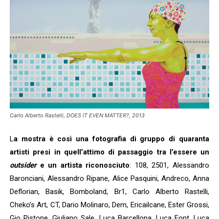
Iscriviti alla nostra
newsletter e scarica
Carlo Alberto Rastelli, DOES IT EVEN MATTER?, 2013
gratuitamentelaGuida
Mercato dell'Arte 2026!
L
a mostra è così una fotografia di gruppo di quaranta
artisti presi in quell’attimo di passaggio tra l’essere un
Iscriviti subito alle news di Collezione da
outsider
e un artista riconosciuto
: 108, 2501, Alessandro
Tiffany e riceverai contenuti esclusivi
selezionati per te riguardanti il mercato
Baronciani, Alessandro Ripane, Alice Pasquini, Andreco, Anna
dell'arte.
Deflorian, Basik, Bomboland, Br1, Carlo Alberto Rastelli,
Completa il form e potrai scaricare subito
Cheko’s Art, CT, Dario Molinaro, Dem, Ericailcane, Ester Grossi,
gratuitamente la nuova Guida Mercato
Gio Pistone, Giuliano Sale, Luca Barcellona, Luca Font, Luca