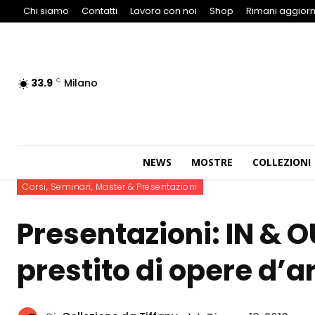
Chi siamo
Contatti
Lavora con noi
Shop
Rimani aggiorn
33.9
Milano
C
NEWS
MOSTRE
COLLEZIONI
Corsi, Seminari, Master & Presentazioni
Presentazioni: IN & O
prestito di opere d’a