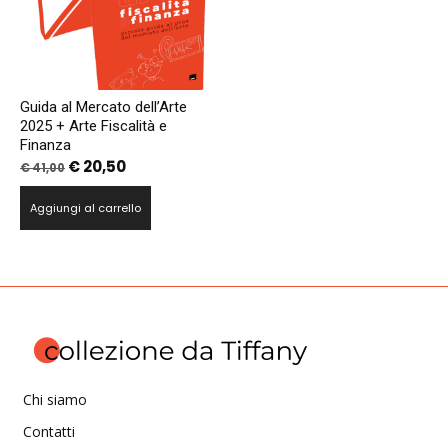
Guida al Mercato dell’Arte
2025 + Arte Fiscalità e
Finanza
Il
Il
€
20,50
€
41,00
prezzo
prezzo
Aggiungi al carrello
originale
attuale
era:
è:
€ 41,00.
€ 20,50.
Chi siamo
Contatti