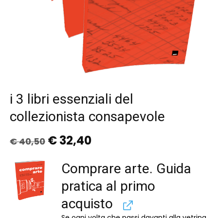
i 3 libri essenziali del
collezionista consapevole
Il
Il
€
32,40
€
40,50
prezzo
prezzo
originale
attuale
Comprare arte. Guida
era:
è:
€ 40,50.
€ 32,40.
pratica al primo
acquisto
Se ogni volta che passi davanti alla vetrina