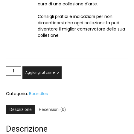
cura di una collezione d'arte.
Consigli pratici e indicazioni per non
dimenticarsi che ogni collezionista può
diventare il miglior conservatore della sua
collezione.
i
Aggiungi al carrello
3
libri
essenziali
Categoria:
Boundles
del
collezionista
consapevole
Descrizione
Recensioni (0)
quantità
Descrizione