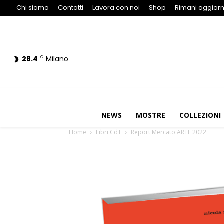
Chi siamo
Contatti
Lavora con noi
Shop
Rimani aggiorn
28.4
Milano
C
NEWS
MOSTRE
COLLEZIONI
Home
Libri CdT
Report Mercato ARTE 2022