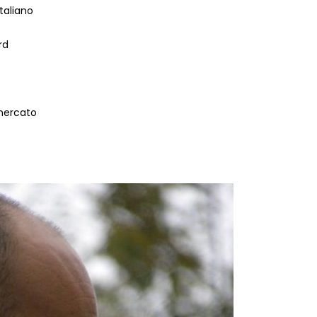
taliano
rd
 mercato