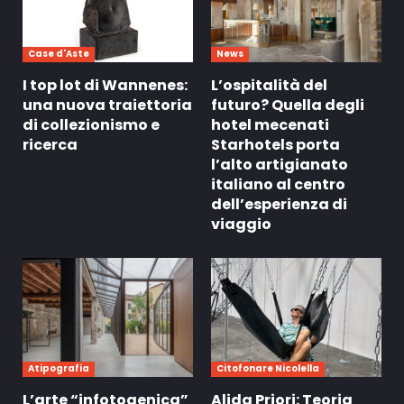
Case d'Aste
News
I top lot di Wannenes:
L’ospitalità del
una nuova traiettoria
futuro? Quella degli
di collezionismo e
hotel mecenati
ricerca
Starhotels porta
l’alto artigianato
italiano al centro
dell’esperienza di
viaggio
Atipografia
Citofonare Nicolella
L’arte “infotogenica”
Alida Priori: Teoria