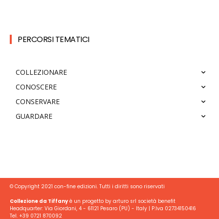
PERCORSI TEMATICI
COLLEZIONARE
CONOSCERE
CONSERVARE
GUARDARE
© Copyright 2021 con-fine edizioni. Tutti i diritti sono riservati
Collezione da Tiffany
è un progetto by arturo srl società benefit
Headquarter: Via Giordani, 4 - 61121 Pesaro (PU) - Italy | P.Iva 02734150416
Tel. +39 0721 870092