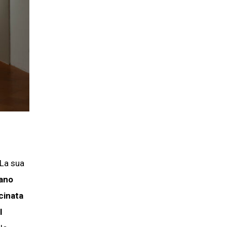
 La sua
iano
cinata
l