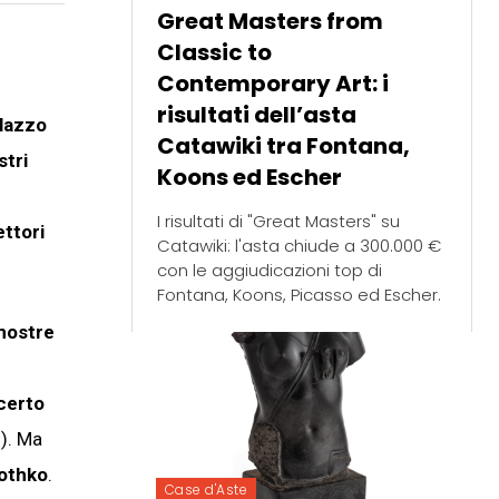
Great Masters from
Classic to
Contemporary Art: i
risultati dell’asta
lazzo
Catawiki tra Fontana,
stri
Koons ed Escher
I risultati di "Great Masters" su
ettori
Catawiki: l'asta chiude a 300.000 €
con le aggiudicazioni top di
Fontana, Koons, Picasso ed Escher.
 mostre
ncerto
). Ma
Rothko
.
Case d'Aste