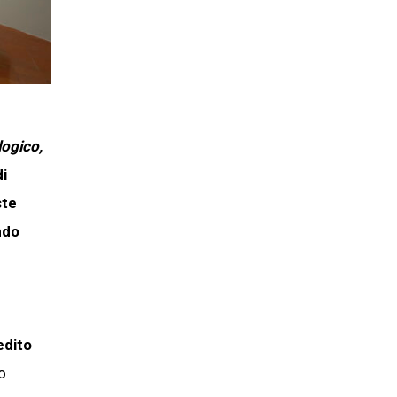
ogico,
di
ste
ndo
edito
o