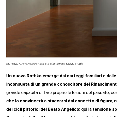
ROTHKO A FIRENZE©photo Ela Bialkowska OKNO studio
Un nuovo Rothko emerge dai carteggi familiari e dalle i
inconsueta di un grande conoscitore del Rinascimento 
grande capacità di fare proprie le lezioni del passato, 
che lo convincerà a staccarsi dal concetto di figura
,
n
dei cicli pittorici del Beato Angelico
: qui la
tensione spi