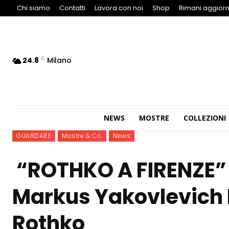
Chi siamo
Contatti
Lavora con noi
Shop
Rimani aggiorn
24.8
Milano
C
NEWS
MOSTRE
COLLEZIONI
GUARDARE
Mostre & Co.
News
“ROTHKO A FIRENZE” 
Markus Yakovlevich 
Rothko