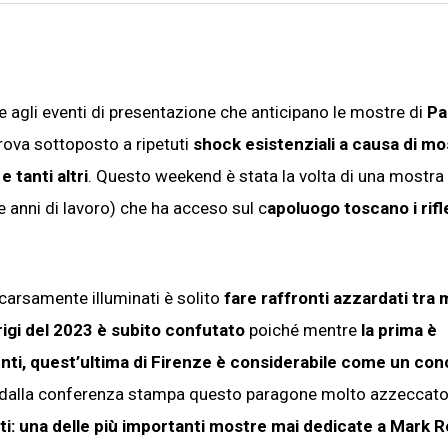
e agli eventi di presentazione che anticipano le mostre di
Pa
trova sottoposto a ripetuti
shock esistenziali a causa di mo
 tanti altri
. Questo weekend è stata la volta di una mostra
 anni di lavoro) che ha acceso sul c
apoluogo toscano i rifl
scarsamente illuminati è solito
fare raffronti azzardati tra
arigi del 2023 è subito confutato
poiché mentre
la prima è
enti, quest’ultima di Firenze è considerabile come un co
o dalla conferenza stampa questo paragone molto azzeccato
utti: una delle più importanti mostre mai dedicate a Mark 