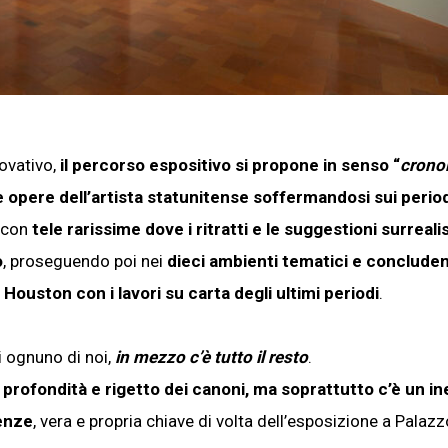
ovativo,
il percorso espositivo si propone in senso “
cronol
le opere dell’artista statunitense soffermandosi sui perio
a con
tele rarissime dove i ritratti e le suggestioni surreali
o
, proseguendo poi nei
dieci ambienti tematici e conclude
Houston con i lavori su carta degli ultimi periodi
.
i ognuno di noi,
in mezzo c’è tutto il resto
.
di profondità e rigetto dei canoni, ma soprattutto c’è un in
renze
, vera e propria chiave di volta dell’esposizione a Palazz