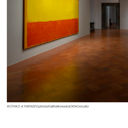
ROTHKO A FIRENZE©photoElaBialkowskaOKNOstudio