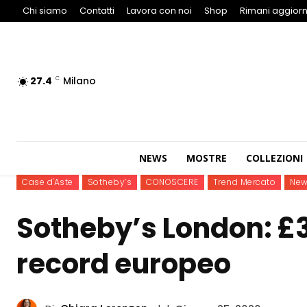
Chi siamo
Contatti
Lavora con noi
Shop
Rimani aggiorn
27.4
Milano
C
NEWS
MOSTRE
COLLEZIONI
Case d'Aste
Sotheby’s
CONOSCERE
Trend Mercato
Ne
Sotheby’s London: £39
record europeo