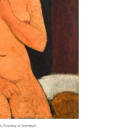
er_Courtesy of Sotheby’s