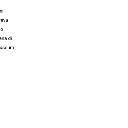
ni
veva
io
ana di
 Museum