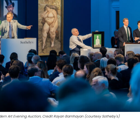
ern Art Evening Auction, Credit Rayan Bamhayan (courtesy Sotheby's)