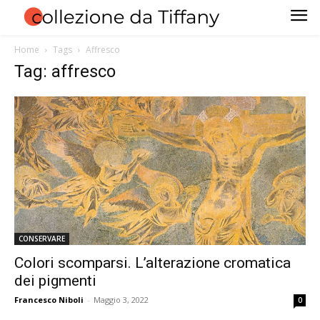
Home
Tags
Affresco
Tag: affresco
CONSERVARE
Colori scomparsi. L’alterazione cromatica
dei pigmenti
Francesco Niboli
-
Maggio 3, 2022
0