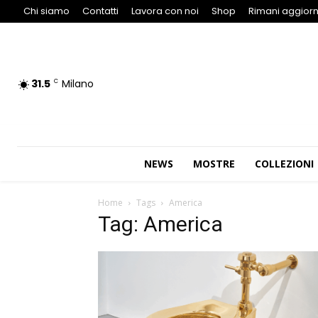
Chi siamo
Contatti
Lavora con noi
Shop
Rimani aggiorn
31.5
Milano
C
NEWS
MOSTRE
COLLEZIONI
Home
Tags
America
Tag: America