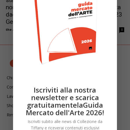
stato nascosto ai nazisti in una foresta
norvegese. Andrà all’asta per la prima volta
dagli anni ’30” – Smithsonian Magazine, 23
Gennaio 2023, di Molly Enking
the artUpdate
-
Gennaio 27, 2023
0
Chi siamo
Contatti
Iscriviti alla nostra
newsletter e scarica
Lavora con noi
gratuitamentelaGuida
Shop
Mercato dell'Arte 2026!
Rimani aggiornato!
Iscriviti subito alle news di Collezione da
Tiffany e riceverai contenuti esclusivi