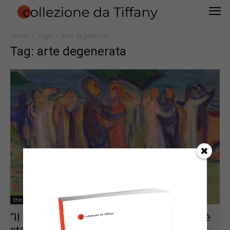
Home
Tags
Arte degenerata
Tag: arte degenerata
the artUpdate
“Il dipinto di Munch ‘Dance on the Beach’ è