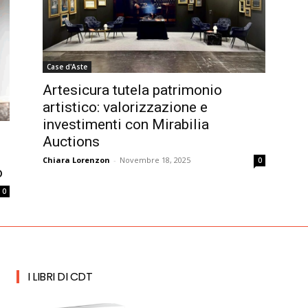
Case d'Aste
Artesicura tutela patrimonio
artistico: valorizzazione e
investimenti con Mirabilia
Auctions
Chiara Lorenzon
-
Novembre 18, 2025
0
o
0
I LIBRI DI CDT