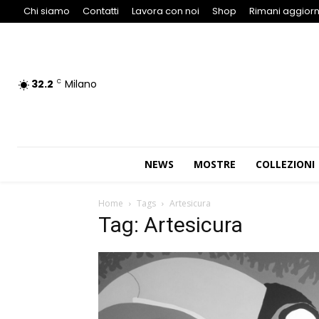
Chi siamo
Contatti
Lavora con noi
Shop
Rimani aggiorn
32.2
Milano
C
NEWS
MOSTRE
COLLEZIONI
Home
Tags
Artesicura
Tag: Artesicura