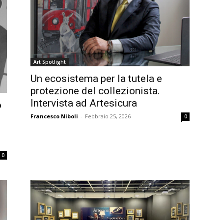
Art Spotlight
Un ecosistema per la tutela e
protezione del collezionista.
Intervista ad Artesicura
o
Francesco Niboli
-
Febbraio 25, 2026
0
0